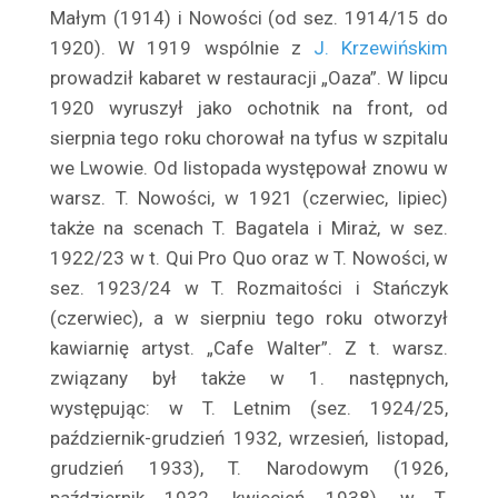
Barwiński Henryk
Małym (1914) i Nowości (od sez. 1914/15 do
Baryka Eugeniusz
1920). W 1919 wspólnie z
J. Krzewińskim
Batycka Zofia
prowadził kabaret w restauracji „Oaza”. W lipcu
1920 wyruszył jako ochotnik na front, od
Baurska – Wiśniewska Halina
sierpnia tego roku chorował na tyfus w szpitalu
Bay Rydzewski Marcin
we Lwowie. Od listopada występował znowu w
Bedlewicz Franciszek
warsz. T. Nowości, w 1921 (czer­wiec, lipiec)
Bednarczyk Antoni
także na scenach T. Bagatela i Miraż, w sez.
Bednarzewska Konstancja
1922/23 w t. Qui Pro Quo oraz w T. Nowości, w
Belina Anna
sez. 1923/24 w T. Rozmaitości i Stańczyk
Bełkowska Halina
(czerwiec), a w sierpniu tego roku otworzył
Belska Klara
kawiarnię artyst. „Cafe Walter”. Z t. warsz.
Belski Stanisław
związany był także w 1. następ­nych,
występując: w T. Letnim (sez. 1924/25,
Benda Karol
paździer­nik-grudzień 1932, wrzesień, listopad,
Bender Edward
grudzień 1933), T. Narodowym (1926,
Benita Ina