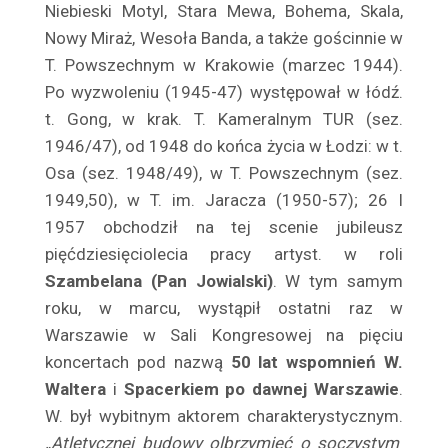
Niebieski Mo­tyl, Stara Mewa, Bohema, Skala,
Bielicz Jan
Nowy Miraż, Weso­ła Banda, a także gościnnie w
Bielicz Nina
T. Powszechnym w Kra­kowie (marzec 1944).
Bielska Hanna
Po wyzwoleniu (1945-47) wystę­pował w łódź.
Bielska Józefa
t. Gong, w krak. T. Kameralnym TUR (sez.
Bieniek Franciszek
1946/47), od 1948 do końca życia w Łodzi: w t.
Bienin-Bilenin Władysław
Osa (sez. 1948/49), w T. Powszechnym (sez.
Biernacka Halina
1949,50), w T. im. Jaracza (1950-57); 26 I
Biernacka Hanna
1957 obchodził na tej scenie jubileusz
Biernacki Kazimierz
pięćdziesięciolecia pracy artyst. w roli
Szambelana (Pan Jowialski)
. W tym samym
Biesiadecka Janina
roku, w marcu, wystąpił ostatni raz w
Biesiadecki Zygmunt
Warszawie w Sali Kong­resowej na pięciu
Bil Bilażewski Mieczysław
koncertach pod nazwą
50 lat wspom­nień W.
Bilińska Halina
Waltera
i
Spacerkiem po dawnej Warszawie
.
Billikówna Maria
W. był wybitnym aktorem charakterystycznym.
Billiżanka Maria
„Atle­tycznej budowy olbrzymieć o soczystym