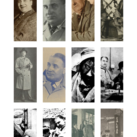
Bortnowska Helena
Borton Mila
Borucki Gwidon
Boryta Jaga
Bożejewicz Maria
Bożewska Helena
Bracka Lucyna
Bracki Władysław
Bragińska Berta
Brandt Kazimierz
Brandt Eugenia
Bratkiewicz Władysław
Brauman-Staszewska Maria
Braunowa Matylda
Bregy Wiktor