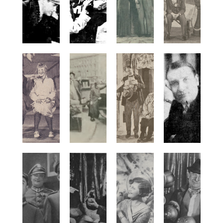
Bregy Zofia
Brem Stefan
Brenoczy Irena
Brochocka Hanna
Brochocki Ossorya Stanisław
Brochwiczówna Janina
Brodniewicz Franciszek
Brodzikowski Kazimierz
Brodziński Leopold
Brodzisz Adam
Brokowski Marian
Bronicz Bronisława
Broniszówna Seweryna
Bronowska Bronisława
Bronowski Bronisław