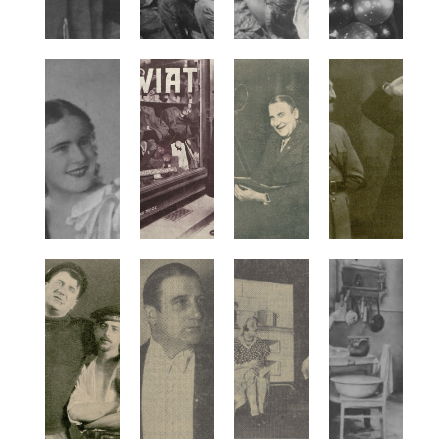
Bruczowa Lena
Bruczówna Halina
Brunescu Iza
Brusikiewicz Stefan
Brydzińska Maria
Brydziński Wojciech
Brygiewicz Mieczysław
Brylińska Krystyna
Bryliński Stanisław
Bolesław Brzeski
Brzezińska Hanna
Brzeziński Wacław jr
Brzeziński Wacław
Brzoskówna Hanna
Brzozowska Jadwiga