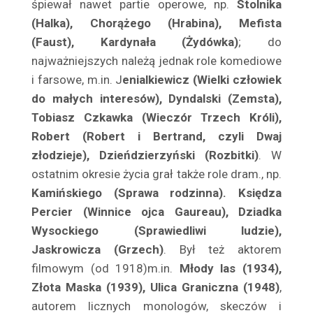
śpiewał nawet partie operowe, np.
Stolnika
Bogucka Aniela
(Halka), Chorążego (Hrabina), Mefista
Bogucki Andrzej
(Faust), Kardynała (Żydówka)
; do
Bogusiński Aleksander
najważniejszych należą jednak role kome­diowe
Bogusławski Marian
i farsowe, m.in. J
enialkiewicz (Wielki człowiek
Boguszewska Maria
do małych interesów), Dyndalski (Zemsta),
Bohdańska Teodozja
Tobiasz Czkawka (Wieczór Trzech Króli),
Robert (Robert i Bertrand, czyli Dwaj
Bohuss-Hellerowa Irena
złodzieje), Dzieńdzierzyński (Rozbitki)
. W
Bohuszówna Janina
ostatnim okresie życia grał także role dram., np.
Bojar – Przemieniecka Maria
Kamińskiego (Sprawa rodzinna). Księdza
Bojarska Ludmiła
Percier (Winnice ojca Gaureau), Dziadka
Bojnarowski Wiktor
Wysockiego (Sprawiedliwi ludzie),
Bolko Bolesław
Jaskrowicza (Grzech)
. Był też aktorem
Bologna Carlotta
filmowym (od 1918)m.in.
Młody las (1934),
Bolska Niuta
Złota Maska (1939), Ulica Graniczna (1948)
,
Bonacka Ewa
autorem licznych monologów, skeczów i