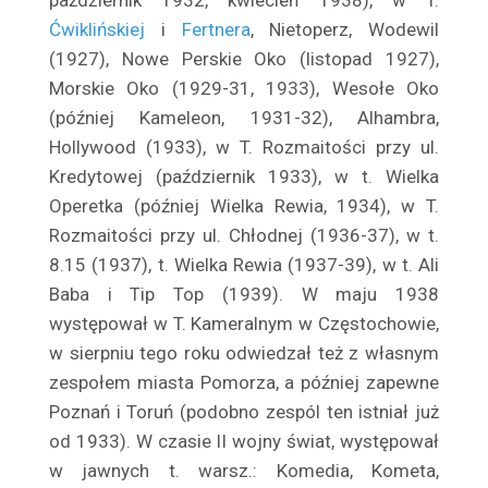
październik 1932, kwiecień 1938), w T.
Benoni Sergiusz
Ćwiklińskiej
i
Fertnera
, Nietoperz, Wode­wil
Berowska Jadwiga
(1927), Nowe Perskie Oko (listopad 1927),
Berson Kozłowska Izabela
Morskie Oko (1929-31, 1933), Wesołe Oko
Bestani Sława
(później Kameleon, 1931-32), Alhambra,
Betcherowa Stefania
Hollywood (1933), w T. Roz­maitości przy ul.
Beval Tadeusz
Kredytowej (październik 1933), w t. Wielka
Operetka (później Wielka Rewia, 1934), w T.
Białkowska Zofia
Rozmaitości przy ul. Chłodnej (1936-37), w t.
Białkowski Tadeusz
8.15 (1937), t. Wielka Rewia (1937-39), w t. Ali
Białoszczyński Tadeusz
Baba i Tip Top (1939). W maju 1938
Biedrzycka Elwira
występował w T. Kameral­nym w Częstochowie,
Biegański Wiktor
w sierpniu tego roku odwiedzał też z własnym
Bielecki Marian
zespołem miasta Pomorza, a później zapewne
Bielenia Jerzy
Poznań i Toruń (podobno zespól ten istniał już
Bielewicz Zofia
od 1933). W czasie II wojny świat, występował
Bielicka Maria
w jawnych t. warsz.: Komedia, Kometa,