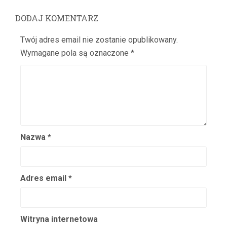
Chądzyńska Wina
Chaniecka Helena
DODAJ KOMENTARZ
Chaveau Maria
Twój adres email nie zostanie opublikowany.
Chaveau-Zakrzewski Tadeusz
Wymagane pola są oznaczone
*
Chmielarczyk Maksymilian
Chmielewski Tadeusz
Chmielewski Zygmunt
Chmieliński Józef
Chmielowa Maria
Nazwa
*
Chmurkowska Maria
Chmurkowski Feliks
Chmurzyńska Hanna
Adres email
*
Chodakowska Hanna
Chodakowska Jadwiga
Chodecki Jerzy
Witryna internetowa