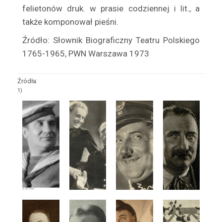
felietonów druk. w prasie codziennej i lit., a
Bonarówna Lili
także komponował pieśni.
Bończa Wanda
Bończa – Tomaszewski Zygmunt
Źródło: Słownik Biograficzny Teatru Polskiego
1765-1965, PWN Warszawa 1973
Bonecki Jan
Borecki Rudolf
Źródła:
Borey Anna
1)
Borkowski Witold
Borkowski Zbigniew
Borońska Jadwiga
Boroński Jerzy
Borowska Irena
Borowski Henryk
Borowski Karol
Borowy Mieczysław
Borska Albina