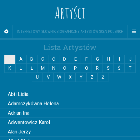
Artyści
INTERNETOWY SŁOWNIK BIOGRAFICZNY ARTYSTÓW SCEN POLSKICH
Lista Artystów
-
A
B
C
Ć
D
E
F
G
H
I
J
K
L
Ł
M
N
O
P
Q
R
S
Ś
T
U
V
W
X
Y
Z
Ż
0
Abti Lidia
Adamczykówna Helena
Adrian Ina
Adwentowicz Karol
Alan Jerzy