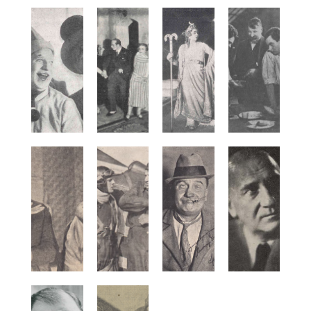
Buchwald Maria
Buczyńska Helena
Buczyńska Ziuta
Buczyński Aleksander
Budzanowska Mieczysława
Budzyński Jan
Bukojemska Jadwiga
Bukowski Jerzy
Bułat Zofia
Bułat- Mironowicz Michał
Buratowski Franciszek
Burbianka Eugenia
Burke Tadeusz
Burnatowicz Tadeusz
Buszyński Gustaw