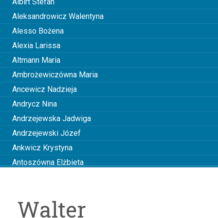
Albirt Stefan
Aleksandrowicz Walentyna
Alesso Bożena
Alexia Larissa
Altmann Maria
Ambrożewiczówna Maria
Ancewicz Nadzieja
Andrycz Nina
Andrzejewska Jadwiga
Andrzejewski Józef
Ankwicz Krystyna
Antoszówna Elżbieta
Anusiakówna Janina
Anuszowa Julia
Walter
Arciszewska Wiktoria