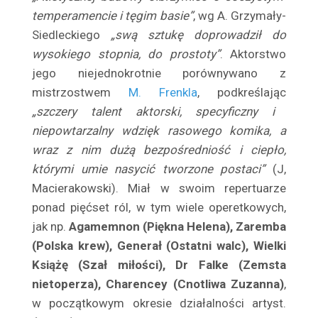
Bilski Zbigniew
temperamen­cie i tęgim basie”
, wg A. Grzymały-
Biszewska Wanda
Siedleckiego
„swą sztukę doprowadził do
Bittnerówna Barbara
wysokiego stopnia, do prosto­ty”
. Aktorstwo
jego niejednokrotnie porównywano z
Blichewicz Zbigniew
mistrzostwem
M. Frenkla
, podkreślając
Block Jerzy
„szczery ta­lent aktorski, specyficzny i
Błońska Gustawa
niepowtarzalny wdzięk rasowego komika, a
Blumenfeld Diana
wraz z nim dużą bezpośredniość i ciepło,
Bobińska Jadwiga
którymi umie nasycić tworzone postaci”
(J,
Bobrowska Vera
Macierakowski). Miał w swoim repertuarze
Bobrowski Juliusz
ponad pięćset ról, w tym wiele operetkowych,
Bodo Eugeniusz
jak np.
Agamemnon (Piękna Helena), Zaremba
Boelke Robert
(Polska krew), Generał (Ostatni walc), Wielki
Książę (Szał miłości), Dr Falke (Zemsta
Bogda Maria
nietoperza), Charencey (Cnotliwa Zuzanna)
,
Bogdanowicz Józef
w początkowym okresie działalności artyst.
Bogucka Maria