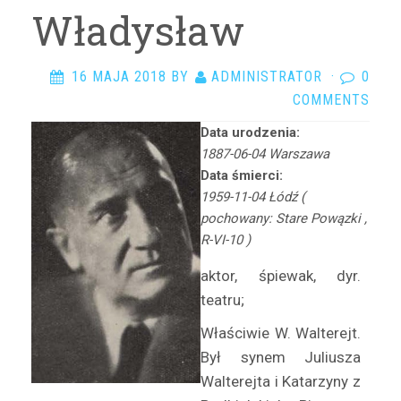
Arciszewska Danuta
Władysław
Arczyńska Maria
Argasińska Stanisława
16 MAJA 2018
BY
ADMINISTRATOR
·
0
Arkadi Ari
COMMENTS
Arkawin Helena
Data urodzenia:
Arnd-Leska Halina
1887-06-04 Warszawa
Arnoldówna Maria
Data śmierci:
Arnoldt Wiktor
1959-11-04 Łódź (
pochowany: Stare Powązki ,
Aston Adam
R-VI-10 )
Azarewicz Helena
Bąbolska Maria
aktor, śpiewak, dyr.
teatru;
Bachnerówna Regina
Bajkowska Zofia
Właściwie W. Walterejt.
Balcerkiewiczówna Maria
Był synem Juliusza
Balcerzak Aleksander
Walterejta i Katarzyny z