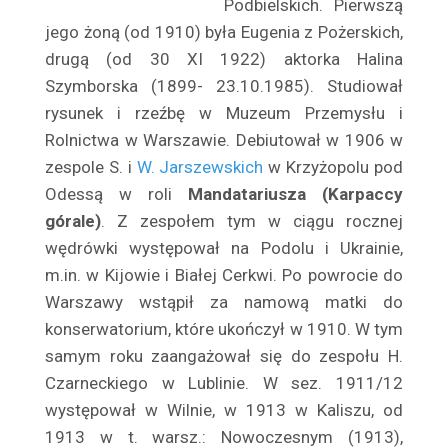
Podbielskich. Pierwszą
Balicki Juliusz
jego żoną (od 1910) była Eugenia z Pożerskich,
Baliszewska Julia
drugą (od 30 XI 1922) aktorka Hali­na
Baliszewski Sylwin
Szymborska (1899- 23.10.1985). Studiował
Bandrowska – Turska Ewa
rysunek i rzeźbę w Muzeum Przemysłu i
Bańkowska Maria
Rolnictwa w Warszawie. Debiutował w 1906 w
Barczewska Antonina
zespole S. i
W. Jarszewskich
w Krzyżopolu pod
Barda Ludwik
Odessą w roli
Mandatariusza (Karpaccy
Bardziejewski Tadeusz
górale)
. Z zes­połem tym w ciągu rocznej
Bargielska Maria
wędrówki występował na Podolu i Ukrainie,
m.in. w Kijowie i Białej Cerkwi. Po powrocie do
Baronówna Jadwiga
Warszawy wstąpił za namową matki do
Barszczewska Wanda
konserwatorium, które ukończył w 1910. W tym
Barszczewska Elżbieta
samym roku zaangażował się do zespołu H.
Bartówna Wanda
Czarnec­kiego w Lublinie. W sez. 1911/12
Barwińska Zofia
występował w Wil­nie, w 1913 w Kaliszu, od
Barwińska Leonia
1913 w t. warsz.: Nowo­czesnym (1913),