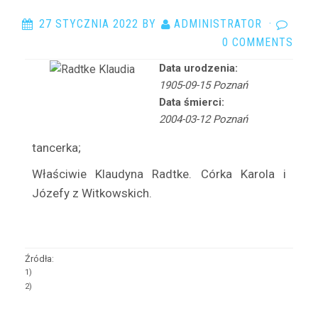
Arciszewska Danuta
27 STYCZNIA 2022
BY
ADMINISTRATOR
·
Arczyńska Maria
0 COMMENTS
Argasińska Stanisława
Arkadi Ari
Data urodzenia:
1905-09-15 Poznań
Arkawin Helena
Data śmierci:
Arnd-Leska Halina
2004-03-12 Poznań
Arnoldówna Maria
tancerka;
Arnoldt Wiktor
Właściwie Klaudyna Radtke. Córka Karola i
Aston Adam
Józefy z Witkowskich.
Azarewicz Helena
Bąbolska Maria
Bachnerówna Regina
Bajkowska Zofia
Źródła:
1)
Balcerkiewiczówna Maria
2)
Balcerzak Aleksander