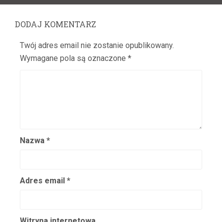
Barwiński Henryk
Baryka Eugeniusz
DODAJ KOMENTARZ
Batycka Zofia
Twój adres email nie zostanie opublikowany.
Baurska – Wiśniewska Halina
Wymagane pola są oznaczone
*
Bay Rydzewski Marcin
Bedlewicz Franciszek
Bednarczyk Antoni
Bednarzewska Konstancja
Belina Anna
Bełkowska Halina
Nazwa
*
Belska Klara
Belski Stanisław
Adres email
*
Benda Karol
Bender Edward
Benita Ina
Witryna internetowa