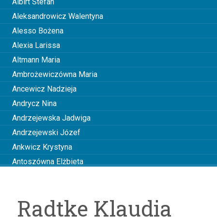
Albirt Stefan
Aleksandrowicz Walentyna
Alesso Bożena
Alexia Larissa
Altmann Maria
Ambrożewiczówna Maria
Ancewicz Nadzieja
Andrycz Nina
Andrzejewska Jadwiga
Andrzejewski Józef
Ankwicz Krystyna
Antoszówna Elżbieta
Anusiakówna Janina
Anuszowa Julia
Radtke Klaudia
Arciszewska Wiktoria