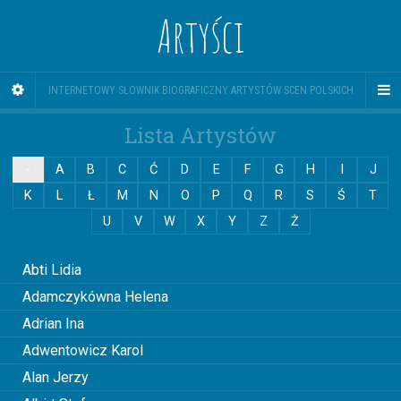
Artyści
INTERNETOWY SŁOWNIK BIOGRAFICZNY ARTYSTÓW SCEN POLSKICH
Lista Artystów
-
A
B
C
Ć
D
E
F
G
H
I
J
K
L
Ł
M
N
O
P
Q
R
S
Ś
T
U
V
W
X
Y
Z
Ż
0
Abti Lidia
Adamczykówna Helena
Adrian Ina
Adwentowicz Karol
Alan Jerzy