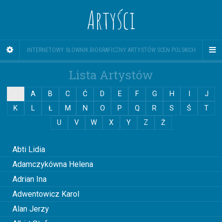
Artyści
INTERNETOWY SŁOWNIK BIOGRAFICZNY ARTYSTÓW SCEN POLSKICH
Lista Artystów
-
A
B
C
Ć
D
E
F
G
H
I
J
K
L
Ł
M
N
O
P
Q
R
S
Ś
T
U
V
W
X
Y
Z
Ż
0
Abti Lidia
Adamczykówna Helena
Adrian Ina
Adwentowicz Karol
Alan Jerzy