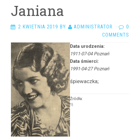
Arciszewska Danuta
Janiana
Arczyńska Maria
Argasińska Stanisława
2 KWIETNIA 2019
BY
ADMINISTRATOR
·
0
Arkadi Ari
COMMENTS
Arkawin Helena
Data urodzenia:
Arnd-Leska Halina
1911-07-04 Poznań
Arnoldówna Maria
Data śmierci:
Arnoldt Wiktor
1991-04-27 Poznań
Aston Adam
śpiewaczka;
Azarewicz Helena
Bąbolska Maria
Źródła:
Bachnerówna Regina
1)
Bajkowska Zofia
Balcerkiewiczówna Maria
Balcerzak Aleksander