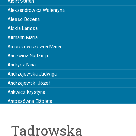
Albirt Stefan
Aleksandrowicz Walentyna
Alesso Bożena
Alexia Larissa
Altmann Maria
Ambrożewiczówna Maria
Ancewicz Nadzieja
Andrycz Nina
Andrzejewska Jadwiga
Andrzejewski Józef
Ankwicz Krystyna
Antoszówna Elżbieta
Anusiakówna Janina
Anuszowa Julia
Tadrowska
Arciszewska Wiktoria