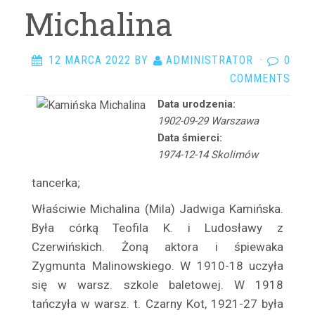
Arciszewska Danuta
Michalina
Arczyńska Maria
Argasińska Stanisława
12 MARCA 2022
BY
ADMINISTRATOR
·
0
Arkadi Ari
COMMENTS
Arkawin Helena
Data urodzenia:
Arnd-Leska Halina
1902-09-29 Warszawa
Arnoldówna Maria
Data śmierci:
Arnoldt Wiktor
1974-12-14 Skolimów
Aston Adam
tancerka;
Azarewicz Helena
Właściwie Michalina (Mila) Jadwiga Kamińska.
Bąbolska Maria
Była córką Teofila K. i Ludosławy z
Bachnerówna Regina
Czerwińskich. Żoną aktora i śpiewaka
Bajkowska Zofia
Zygmunta Malinowskiego. W 1910-18 uczyła
Balcerkiewiczówna Maria
się w warsz. szkole baletowej. W 1918
Balcerzak Aleksander
tańczyła w warsz. t. Czarny Kot, 1921-27 była