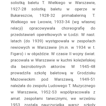
Balicki Juliusz
solistką baletu T. Wielkiego w Warszawie,
Baliszewska Julia
1927-28 solistką baletu w operze w
Bukareszcie, 1928-32 primabaleriną T.
Baliszewski Sylwin
Wielkiego we Lwowie, 1933-34 (wg własnej
Bandrowska – Turska Ewa
relacji) opracowywała choreografię do
Bańkowska Maria
przedstawień operetkowych w Łodzi. W nast.
Barczewska Antonina
latach (do 1939) występowała w zespołach
Barda Ludwik
rewiowych w Warszawie (m.in. w 1934 w t.
Bardziejewski Tadeusz
Figaro) i w objeź­dzie. W czasie II wojny świat.
Bargielska Maria
pracowała w War­szawie w kuchni koleżeńskiej
Baronówna Jadwiga
dla bezrobotnych ak­torów. W 1945-48
Barszczewska Wanda
prowadziła szkołę baletową w Grodzisku
Mazowieckim pod Warszawą, 1949-51
Barszczewska Elżbieta
należała do zespołu Ludowego T. Muzycznego
Bartówna Wanda
w Warszawie, 1952-53 współpracowała z
Barwińska Zofia
amat. ze­społami tanecznymi, we wrześniu
Barwińska Leonia
1953 została na­uczycielką warsz. szkoły