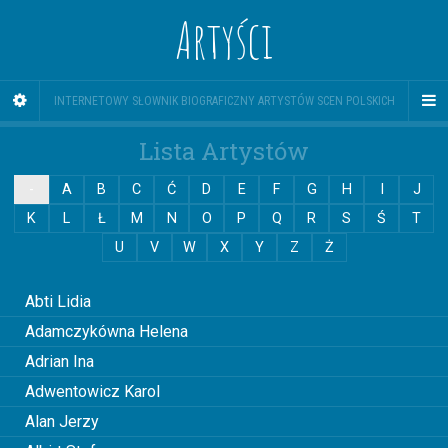
Artyści
INTERNETOWY SŁOWNIK BIOGRAFICZNY ARTYSTÓW SCEN POLSKICH
Lista Artystów
-
A
B
C
Ć
D
E
F
G
H
I
J
K
L
Ł
M
N
O
P
Q
R
S
Ś
T
U
V
W
X
Y
Z
Ż
0
Abti Lidia
Adamczykówna Helena
Adrian Ina
Adwentowicz Karol
Alan Jerzy