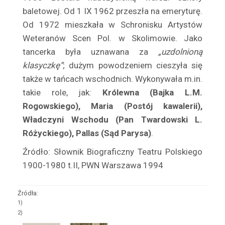
Barwiński Henryk
baletowej. Od 1 IX 1962 przeszła na emeryturę.
Baryka Eugeniusz
Od 1972 mieszkała w Schro­nisku Artystów
Batycka Zofia
Weteranów Scen Pol. w Skolimo­wie. Jako
Baurska – Wiśniewska Halina
tancerka była uznawana za
„uzdolnioną
Bay Rydzewski Marcin
klasyczkę”
; dużym powodzeniem cieszyła się
także w tańcach wschodnich. Wykonywała m.in.
Bedlewicz Franciszek
takie role, jak:
Królewna (Bajka L.M.
Bednarczyk Antoni
Rogowskiego), Maria (Postój kawalerii),
Bednarzewska Konstancja
Władczyni Wschodu (Pan Twardowski L.
Belina Anna
Różyckiego), Pallas (Sąd Parysa)
.
Bełkowska Halina
Źródło: Słownik Biograficzny Teatru Polskiego
Belska Klara
1900-1980 t.II, PWN Warszawa 1994
Belski Stanisław
Benda Karol
Źródła:
Bender Edward
1)
2)
Benita Ina