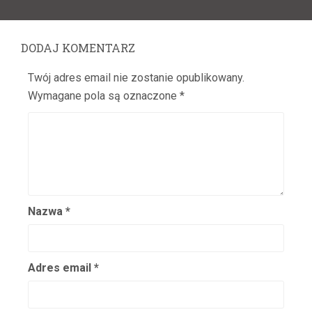
post:
Bielicz Jan
Bielicz Nina
DODAJ KOMENTARZ
Bielska Hanna
Bielska Józefa
Twój adres email nie zostanie opublikowany.
Bieniek Franciszek
Wymagane pola są oznaczone
*
Bienin-Bilenin Władysław
Biernacka Halina
Biernacka Hanna
Biernacki Kazimierz
Biesiadecka Janina
Nazwa
*
Biesiadecki Zygmunt
Bil Bilażewski Mieczysław
Bilińska Halina
Adres email
*
Billikówna Maria
Billiżanka Maria