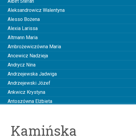
Albirt Stefan
Aleksandrowicz Walentyna
Alesso Bożena
Alexia Larissa
Altmann Maria
Ambrożewiczówna Maria
Ancewicz Nadzieja
Andrycz Nina
Andrzejewska Jadwiga
Andrzejewski Józef
Ankwicz Krystyna
Antoszówna Elżbieta
Anusiakówna Janina
Anuszowa Julia
Kamińska
Arciszewska Wiktoria