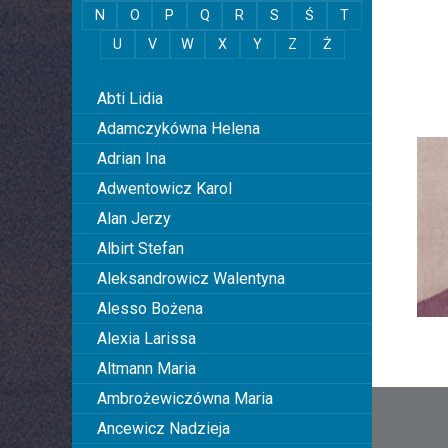
N
O
P
Q
R
S
Ś
T
U
V
W
X
Y
Z
Ż
0
Abti Lidia
Adamczykówna Helena
Adrian Ina
Adwentowicz Karol
Alan Jerzy
Albirt Stefan
Aleksandrowicz Walentyna
Alesso Bożena
Alexia Larissa
Altmann Maria
Nawi
Ambrożewiczówna Maria
Ancewicz Nadzieja
wpis