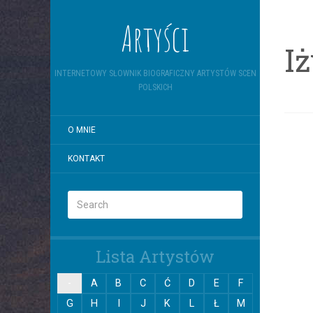
Artyści
I
INTERNETOWY SŁOWNIK BIOGRAFICZNY ARTYSTÓW SCEN
POLSKICH
O MNIE
KONTAKT
Lista Artystów
-
A
B
C
Ć
D
E
F
G
H
I
J
K
L
Ł
M