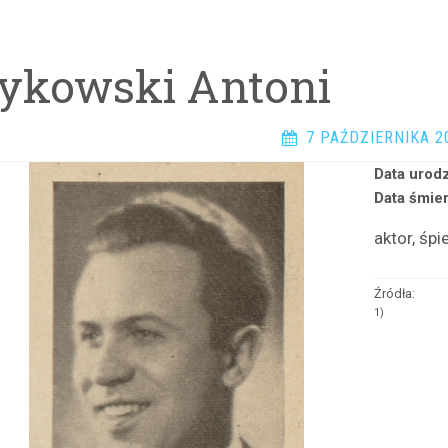
żykowski Antoni
7 PAŹDZIERNIKA 2
Data urodz
Data śmier
aktor, śpi
Źródła:
1)