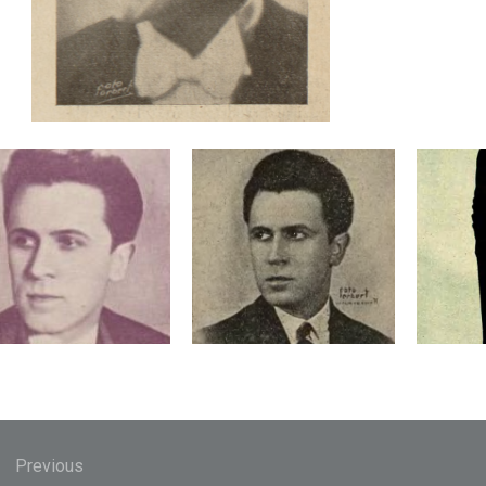
gacja
u
Previous