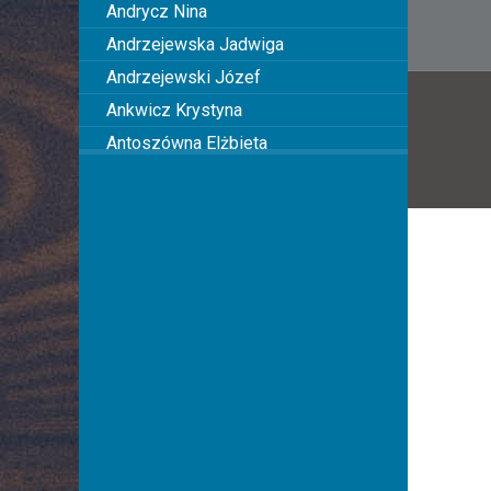
Andrycz Nina
Andrzejewska Jadwiga
Andrzejewski Józef
Ankwicz Krystyna
Antoszówna Elżbieta
Anusiakówna Janina
Anuszowa Julia
Arciszewska Wiktoria
Arciszewska Danuta
Arczyńska Maria
Argasińska Stanisława
Arkadi Ari
Arkawin Helena
Arnd-Leska Halina
Arnoldówna Maria