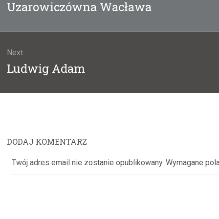
Previous
Uzarowiczówna Wacława
post:
Next
Next
Ludwig Adam
post:
DODAJ KOMENTARZ
Twój adres email nie zostanie opublikowany.
Wymagane pola