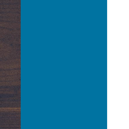
Arnoldt Wiktor
Aston Adam
Azarewicz Helena
Bąbolska Maria
Bachnerówna Regina
Bajkowska Zofia
Balcerkiewiczówna Maria
Balcerzak Aleksander
Balicki Juliusz
Baliszewska Julia
Baliszewski Sylwin
Bandrowska – Turska Ewa
Bańkowska Maria
Barczewska Antonina
Barda Ludwik