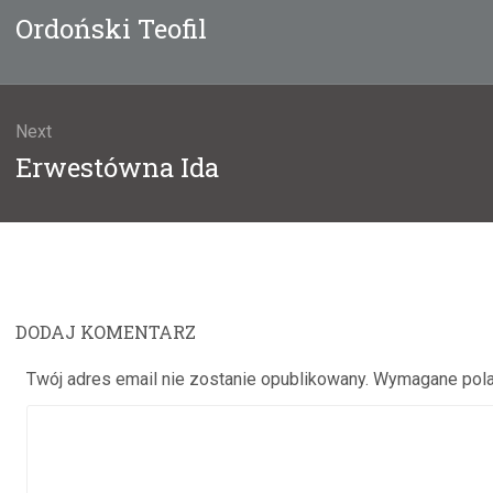
u
Previous
Ordoński Teofil
post:
Next
Next
Erwestówna Ida
post:
DODAJ KOMENTARZ
Twój adres email nie zostanie opublikowany.
Wymagane pola