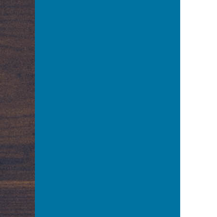
Arnoldt Wiktor
Aston Adam
Azarewicz Helena
Bąbolska Maria
Bachnerówna Regina
Bajkowska Zofia
Balcerkiewiczówna Maria
Balcerzak Aleksander
Balicki Juliusz
Baliszewska Julia
Baliszewski Sylwin
Bandrowska – Turska Ewa
Bańkowska Maria
Barczewska Antonina
Barda Ludwik