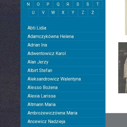
N
O
P
Q
R
S
Ś
T
U
V
W
X
Y
Z
Ż
0
Abti Lidia
Adamczykówna Helena
Adrian Ina
Adwentowicz Karol
Alan Jerzy
Albirt Stefan
Aleksandrowicz Walentyna
Alesso Bożena
Alexia Larissa
Altmann Maria
Ambrożewiczówna Maria
Nawi
Ancewicz Nadzieja