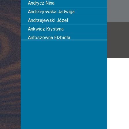
wpis
Andrycz Nina
Andrzejewska Jadwiga
Andrzejewski Józef
Ankwicz Krystyna
Antoszówna Elżbieta
Anusiakówna Janina
Anuszowa Julia
Arciszewska Wiktoria
Arciszewska Danuta
Arczyńska Maria
Argasińska Stanisława
Arkadi Ari
Arkawin Helena
Arnd-Leska Halina
Arnoldówna Maria