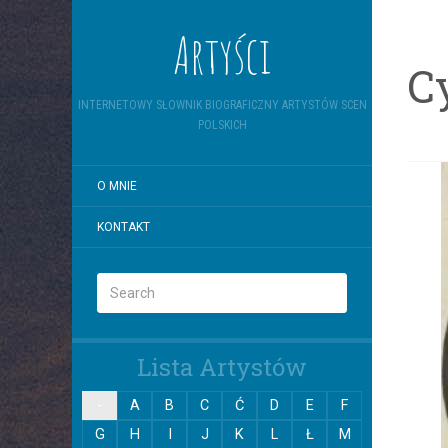
Artyści
C
INTERNETOWY SŁOWNIK BIOGRAFICZNY ARTYSTÓW SCEN
POLSKICH
O MNIE
KONTAKT
Lista Artystów
-
A
B
C
Ć
D
E
F
G
H
I
J
K
L
Ł
M