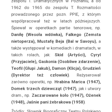
zespołu T. Drama­tycznych w Poznaniu, a od
Benoni Sergiusz
1962 do 1965 do zespołu T. Rozmaitości
Berowska Jadwiga
prowadzonego przez pozn. PPIE, z którym
Berson Kozłowska Izabela
współpracował też w latach późniejszych.
Bestani Sława
Śpiewał w operetkach partie tenorowe, np.
Betcherowa Stefania
Daniłę (Wesoła wdówka), Falkego (Zemsta
Beval Tadeusz
nietoperza), Mu­stafę Beja (Bal w Savoyu)
, a
Białkowska Zofia
także występował w komediach i dramatach, w
takich rolach, jak:
Skid (Artyści), Cyryl
Białkowski Tadeusz
(Przyjaciele), Gaskonia (Osobliwe zdarzenie),
Białoszczyński Tadeusz
Teofil (Głupi Jakub), Damon (Klicja), Grudzień
Biedrzycka Elwira
(Dyrektor też człowiek)
. Reżyserował
Biegański Wiktor
zarówno operetki, np.
Hrabina Marica (1947),
Bielecki Marian
Domek trzech dziewcząt (1947)
, jak i utwory
Bielenia Jerzy
dram., np.
Zaczarowane koło (1947), Ożenek
Bielewicz Zofia
(1948), Jaśnie pani żebrakowa (1958)
.
Bielicka Maria
Źródło: Słownik Biograficzny Teatru Polskiego