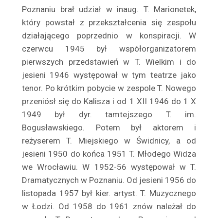
Barwiński Henryk
Poznaniu brał udział w inaug. T. Marionetek,
Baryka Eugeniusz
który powstał z przekształcenia się ze­społu
Batycka Zofia
działającego poprzednio w konspiracji. W
Baurska – Wiśniewska Halina
czerwcu 1945 był współorganizatorem
pierwszych przedstawień w T. Wielkim i do
Bay Rydzewski Marcin
jesieni 1946 wy­stępował w tym teatrze jako
Bedlewicz Franciszek
tenor. Po krótkim pobycie w zespole T. Nowego
Bednarczyk Antoni
przeniósł się do Kalisza i od 1 XII 1946 do 1 X
Bednarzewska Konstancja
1949 był dyr. tamtejszego T. im.
Belina Anna
Bogusławskiego. Potem był akto­rem i
Bełkowska Halina
reżyserem T. Miejskiego w Świdnicy, a od
Belska Klara
jesieni 1950 do końca 1951 T. Młodego Widza
Belski Stanisław
we Wrocławiu. W 1952-56 występował w T.
Benda Karol
Drama­tycznych w Poznaniu. Od jesieni 1956 do
listopada 1957 był kier. artyst. T. Muzycznego
Bender Edward
w Łodzi. Od 1958 do 1961 znów należał do
Benita Ina