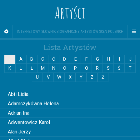
Artyści
INTERNETOWY SŁOWNIK BIOGRAFICZNY ARTYSTÓW SCEN POLSKICH
Lista Artystów
-
A
B
C
Ć
D
E
F
G
H
I
J
K
L
Ł
M
N
O
P
Q
R
S
Ś
T
U
V
W
X
Y
Z
Ż
0
Abti Lidia
Adamczykówna Helena
Adrian Ina
Adwentowicz Karol
Alan Jerzy