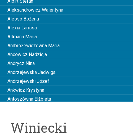
Albirt Stefan
Aleksandrowicz Walentyna
Alesso Bożena
Alexia Larissa
Altmann Maria
Ambrożewiczówna Maria
Ancewicz Nadzieja
Andrycz Nina
Andrzejewska Jadwiga
Andrzejewski Józef
Ankwicz Krystyna
Antoszówna Elżbieta
Anusiakówna Janina
Anuszowa Julia
Winiecki
Arciszewska Wiktoria