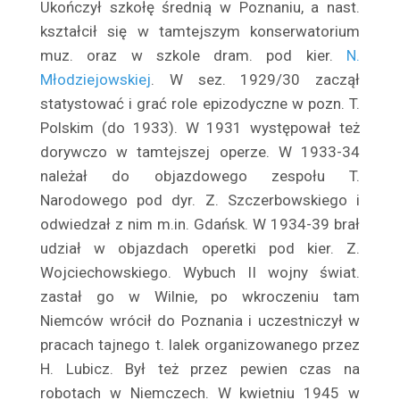
Balicki Juliusz
Ukończył szkołę średnią w Poznaniu, a nast.
kształcił się w tamtejszym konserwatorium
Baliszewska Julia
muz. oraz w szkole dram. pod kier.
N.
Baliszewski Sylwin
Młodziejowskiej
. W sez. 1929/30 zaczął
Bandrowska – Turska Ewa
statystować i grać role epizodyczne w pozn. T.
Bańkowska Maria
Polskim (do 1933). W 1931 występował też
Barczewska Antonina
dorywczo w tamtejszej operze. W 1933-34
Barda Ludwik
należał do objazdowego zespołu T.
Bardziejewski Tadeusz
Narodowego pod dyr. Z. Szczerbowskiego i
Bargielska Maria
odwiedzał z nim m.in. Gdańsk. W 1934-39 brał
Baronówna Jadwiga
udział w objazdach operetki pod kier. Z.
Wojciechowskiego. Wybuch II wojny świat.
Barszczewska Wanda
zastał go w Wilnie, po wkroczeniu tam
Barszczewska Elżbieta
Niemców wrócił do Poznania i uczestniczył w
Bartówna Wanda
pracach tajnego t. lalek organizowanego przez
Barwińska Zofia
H. Lubicz. Był też przez pewien czas na
Barwińska Leonia
robotach w Niemczech. W kwietniu 1945 w