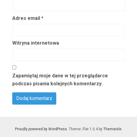
Bogucka Aniela
Bogucki Andrzej
Adres email
*
Bogusiński Aleksander
Bogusławski Marian
Boguszewska Maria
Witryna internetowa
Bohdańska Teodozja
Bohuss-Hellerowa Irena
Bohuszówna Janina
Zapamiętaj moje dane w tej przeglądarce
Bojar – Przemieniecka Maria
podczas pisania kolejnych komentarzy.
Bojarska Ludmiła
Bojnarowski Wiktor
Bolko Bolesław
Bologna Carlotta
Bolska Niuta
Proudly powered by WordPress
. Theme: Flat 1.0.4 by
Themeisle
.
Bonacka Ewa