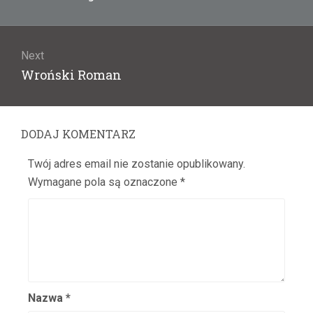
post:
Bilski Zbigniew
Biszewska Wanda
Bittnerówna Barbara
Next
Next
Wroński Roman
Blichewicz Zbigniew
post:
Block Jerzy
Błońska Gustawa
DODAJ KOMENTARZ
Blumenfeld Diana
Bobińska Jadwiga
Twój adres email nie zostanie opublikowany.
Bobrowska Vera
Wymagane pola są oznaczone
*
Bobrowski Juliusz
Bodo Eugeniusz
Boelke Robert
Bogda Maria
Bogdanowicz Józef
Nazwa
*
Bogucka Maria