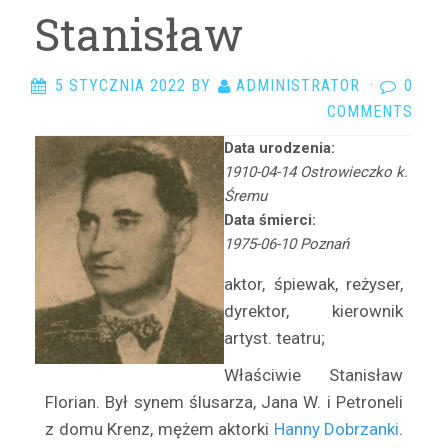
Arciszewska Danuta
Stanisław
Arczyńska Maria
Argasińska Stanisława
5 STYCZNIA 2022
BY
ADMINISTRATOR
·
0
Arkadi Ari
COMMENTS
Arkawin Helena
Data urodzenia:
Arnd-Leska Halina
1910-04-14 Ostrowieczko k.
Arnoldówna Maria
Śremu
Arnoldt Wiktor
Data śmierci:
1975-06-10 Poznań
Aston Adam
Azarewicz Helena
aktor, śpiewak, reżyser,
Bąbolska Maria
dyrektor, kierownik
Bachnerówna Regina
artyst. teatru;
Bajkowska Zofia
Właściwie Stanisław
Balcerkiewiczówna Maria
Florian. Był synem ślusarza, Jana W. i Petroneli
Balcerzak Aleksander
z domu Krenz, mężem aktorki
Hanny Dobrzanki
.