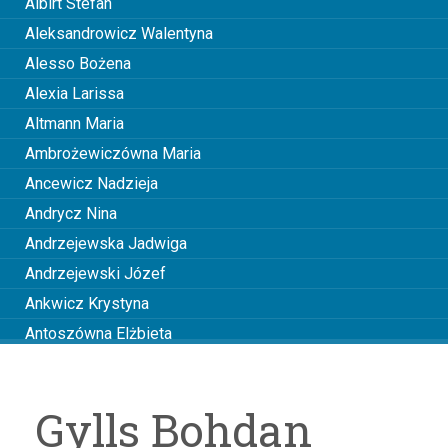
Albirt Stefan
Aleksandrowicz Walentyna
Alesso Bożena
Alexia Larissa
Altmann Maria
Ambrożewiczówna Maria
Ancewicz Nadzieja
Andrycz Nina
Andrzejewska Jadwiga
Andrzejewski Józef
Ankwicz Krystyna
Antoszówna Elżbieta
Anusiakówna Janina
Anuszowa Julia
Gylls Bohdan
Arciszewska Wiktoria