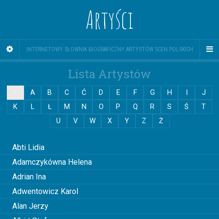
Artyści
INTERNETOWY SŁOWNIK BIOGRAFICZNY ARTYSTÓW SCEN POLSKICH
Lista Artystów
-
A
B
C
Ć
D
E
F
G
H
I
J
K
L
Ł
M
N
O
P
Q
R
S
Ś
T
U
V
W
X
Y
Z
Ż
0
Abti Lidia
Adamczykówna Helena
Adrian Ina
Adwentowicz Karol
Alan Jerzy