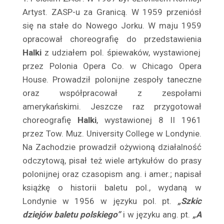
Artyst. ZASP-u za Granicą. W 1959 przeniósł
Bruczowa Lena
się na stałe do Nowego Jorku. W maju 1959
Bruczówna Halina
opracował choreografię do przedstawienia
Brunescu Iza
Hal­ki
z udziałem pol. śpiewaków, wystawionej
Brusikiewicz Stefan
przez Polonia Opera Co. w Chicago Opera
Brydzińska Maria
House. Pro­wadził polonijne zespoły taneczne
Brydziński Wojciech
oraz współpra­cował z zespołami
Brygiewicz Mieczysław
amerykańskimi. Jeszcze raz przy­gotował
Brylińska Krystyna
choreografię
Halki
, wystawionej 8 II 1961
Bryliński Stanisław
przez Tow. Muz. University College w Londynie.
Na Zachodzie prowadził ożywioną działalność
Bolesław Brzeski
od­czytową, pisał też wiele artykułów do prasy
Brzezińska Hanna
polo­nijnej oraz czasopism ang. i amer.; napisał
Brzeziński Wacław jr
książkę o historii baletu pol., wydaną w
Brzeziński Wacław
Londynie w 1956 w języku pol. pt.
„Szkic
Brzoskówna Hanna
dziejów baletu polskiego”
i w języku ang. pt.
„A
Brzozowska Jadwiga