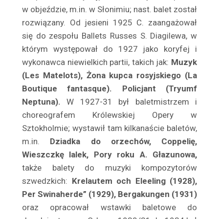
Bielicz Jan
w objeździe, m.in. w Słonimiu; nast. balet został
Bielicz Nina
rozwiązany. Od jesieni 1925 C. zaangażował
się do zespołu Ballets Russes S. Dia­gilewa, w
Bielska Hanna
którym występował do 1927 jako koryfej i
Bielska Józefa
wykonawca niewielkich partii, takich jak:
Muzyk
Bieniek Franciszek
(Les Matelots), Żona kupca rosyjskiego (La
Bienin-Bilenin Władysław
Bou­tique fantasque). Policjant (Tryumf
Biernacka Halina
Neptuna).
W 1927-31 był baletmistrzem i
Biernacka Hanna
choreografem Króle­wskiej Opery w
Biernacki Kazimierz
Sztokholmie; wystawił tam kilka­naście baletów,
Biesiadecka Janina
m.in.
Dziadka do orzechów, Cop­pelię,
Biesiadecki Zygmunt
Wieszczkę lalek, Pory roku A. Głazunowa,
także balety do muzyki kompozytorów
Bil Bilażewski Mieczysław
szwedzkich:
Krelautem och Eleeling (1928),
Bilińska Halina
Per Swinaherde” (1929), Bergakungen (1931)
Billikówna Maria
oraz opracował wstawki baletowe do
Billiżanka Maria