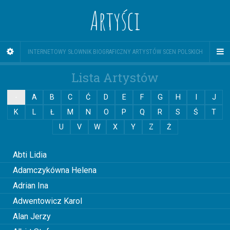
Artyści
INTERNETOWY SŁOWNIK BIOGRAFICZNY ARTYSTÓW SCEN POLSKICH
Lista Artystów
-
A
B
C
Ć
D
E
F
G
H
I
J
K
L
Ł
M
N
O
P
Q
R
S
Ś
T
U
V
W
X
Y
Z
Ż
0
Abti Lidia
Adamczykówna Helena
Adrian Ina
Adwentowicz Karol
Alan Jerzy