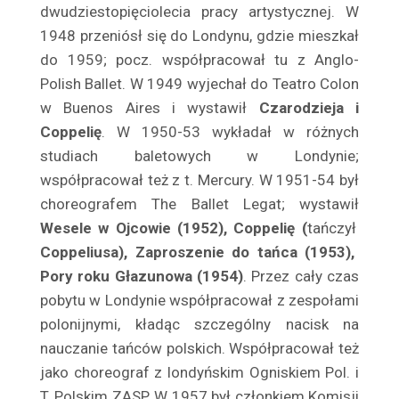
dwu­dziestopięciolecia pracy artystycznej. W
Bregy Zofia
1948 prze­niósł się do Londynu, gdzie mieszkał
Brem Stefan
do 1959; pocz. współpracował tu z Anglo-
Brenoczy Irena
Polish Ballet. W 1949 wyjechał do Teatro Colon
Brochocka Hanna
w Buenos Aires i wystawił
Czarodzieja i
Brochocki Ossorya Stanisław
Coppelię
. W 1950-53 wy­kładał w różnych
Brochwiczówna Janina
studiach baletowych w Londynie;
współpracował też z t. Mercury. W 1951-54 był
Brodniewicz Franciszek
choreografem The Ballet Legat; wystawił
Brodzikowski Kazimierz
Wesele w Ojcowie (1952), Coppelię (
tańczył
Brodziński Leopold
Coppeliusa), Zaproszenie do tańca (1953),
Brodzisz Adam
Pory roku Głazunowa (1954)
. Przez cały czas
Brokowski Marian
pobytu w Londynie współ­pracował z zespołami
Bronicz Bronisława
polonijnymi, kładąc szczegól­ny nacisk na
Broniszówna Seweryna
nauczanie tańców polskich. Współ­pracował też
Bronowska Bronisława
jako choreograf z londyńskim Ogni­skiem Pol. i
Bronowski Bronisław
T. Polskim ZASP. W 1957 był człon­kiem Komisji