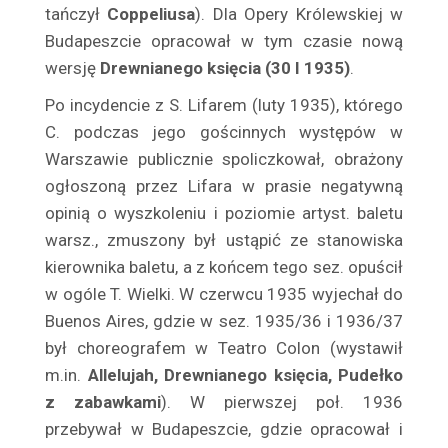
tańczył
Coppeliusa
). Dla Opery Królewskiej w
Bogucka Aniela
Budapeszcie opracował w tym czasie nową
Bogucki Andrzej
wersję
Drewnianego księcia (30 I 1935)
.
Bogusiński Aleksander
Po incydencie z S. Lifarem (luty 1935), którego
Bogusławski Marian
C. podczas jego gościnnych występów w
Boguszewska Maria
Warszawie publicznie spoliczkował, obrażony
Bohdańska Teodozja
ogłoszoną przez Lifara w prasie negatywną
Bohuss-Hellerowa Irena
opinią o wyszkoleniu i poziomie artyst. baletu
Bohuszówna Janina
warsz., zmuszony był ustąpić ze stanowiska
Bojar – Przemieniecka Maria
kierownika baletu, a z końcem tego sez. opuścił
Bojarska Ludmiła
w ogóle T. Wielki. W czerwcu 1935 wyjechał do
Bojnarowski Wiktor
Buenos Aires, gdzie w sez. 1935/36 i 1936/37
Bolko Bolesław
był choreografem w Teatro Colon (wy­stawił
m.in.
Allelujah, Drewnianego księcia, Pudeł­ko
Bologna Carlotta
z zabawkami
). W pierwszej poł. 1936
Bolska Niuta
przebywał w Budapeszcie, gdzie opracował i
Bonacka Ewa