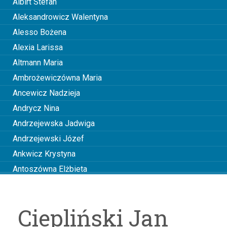
Albirt Stefan
Aleksandrowicz Walentyna
Alesso Bożena
Alexia Larissa
Altmann Maria
Ambrożewiczówna Maria
Ancewicz Nadzieja
Andrycz Nina
Andrzejewska Jadwiga
Andrzejewski Józef
Ankwicz Krystyna
Antoszówna Elżbieta
Anusiakówna Janina
Anuszowa Julia
Ciepliński Jan
Arciszewska Wiktoria