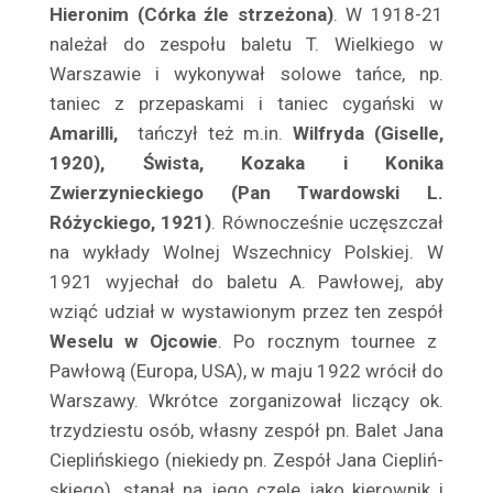
Balicki Juliusz
Hieronim (Córka źle strzeżona)
. W 1918-21
Baliszewska Julia
należał do zespołu baletu T. Wielkiego w
Warszawie i wykonywał solowe tańce, np.
Baliszewski Sylwin
taniec z przepaskami i taniec cygański w
Bandrowska – Turska Ewa
Amarilli,
tańczył też m.in.
Wilfryda (Giselle,
Bańkowska Maria
1920), Śwista, Kozaka i Konika
Barczewska Antonina
Zwierzynieckiego (Pan Twardowski L.
Barda Ludwik
Różyckiego, 1921)
. Równocześnie uczęszczał
Bardziejewski Tadeusz
na wykłady Wolnej Wszechnicy Polskiej. W
Bargielska Maria
1921 wyjechał do baletu A. Pawłowej, aby
Baronówna Jadwiga
wziąć udział w wystawionym przez ten zespół
Barszczewska Wanda
Weselu w Ojcowie
. Po rocznym tournee z
Pawłową (Europa, USA), w maju 1922 wrócił do
Barszczewska Elżbieta
Warszawy. Wkrótce zorganizował liczący ok.
Bartówna Wanda
trzydziestu osób, własny zespół pn. Balet Jana
Barwińska Zofia
Cieplińskiego (niekiedy pn. Zespół Jana Ciepliń­
Barwińska Leonia
skiego), stanął na jego czele jako kierownik i