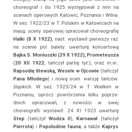
Barwiński Henryk
cho­reograf i do 1925 występował z nim na
Baryka Eugeniusz
sce­nach operowych Katowic, Poznania i Wilna.
Batycka Zofia
W sez. 1922/23 w T. Polskim w Katowicach na
Baurska – Wiśniewska Halina
inaug. sceny operowej opracował choreografię
Bay Rydzewski Marcin
Halki (8 X 1922)
; nast. wystawił pierwszy raz
na scenie pol. balety: uwerturę koncertową
Bedlewicz Franciszek
Bajka S. Moniuszki (29 X 1922), Prometeusza
Bednarczyk Antoni
(
20 XII 1922
; tańczył partię tyt.), oraz m.in.:
Bednarzewska Konstancja
Rapsodię litewską, Wesele w Ojcowie
(tańczył
Belina Anna
Pana Młodego
) i nową scen. wersję tańców
Bełkowska Halina
śląskich. W sez. 1923/24 w T. Wiel­kim w
Belska Klara
Poznaniu, oprócz powtórzenia kilku poprze­
Belski Stanisław
dnich opracowań, z nowości w swej
Benda Karol
choreografii wystawił: 24 XI 1923 uwerturę
Bender Edward
Step
(tańczył
Wodza II
),
Karnawał
(tańczył
Pierrota
) i
Popołudnie fauna
; a także
Kaprys
Benita Ina