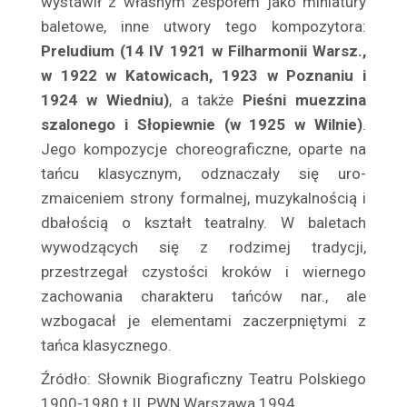
wystawił z własnym zespołem jako miniatury
ba­letowe, inne utwory tego kompozytora:
Butkiewicz Saturnin
Preludium (14 IV 1921 w Filharmonii Warsz.,
Butrym Seweryn
w 1922 w Katowicach, 1923 w Poznaniu i
Buyno – Łoza Halina
1924 w Wiedniu)
, a także
Pieśni muezzina
Bystrzanowska Helena
szalonego i Słopiewnie (w 1925 w Wilnie)
.
Bystrzyńska Maria
Jego kompozycje choreograficzne, oparte na
Bystrzyński Adam
tańcu klasycznym, odznaczały się uro­
Bystrzyński Stefan
zmaiceniem strony formalnej, muzykalnością i
Carlo Monika
dba­łością o kształt teatralny. W baletach
Carnero Irena
wywodzących się z rodzimej tradycji,
przestrzegał czystości kro­ków i wiernego
Ceranka Hanna
zachowania charakteru tańców nar., ale
Cerkiewiczówna Olga
wzbogacał je elementami zaczerpniętymi z
Cesarska – Kardasz Cecylia
tańca klasycznego.
Cesarski Jan
Źródło: Słownik Biograficzny Teatru Polskiego
Chądzyńska Wanda
1900-1980 t.II, PWN Warszawa 1994