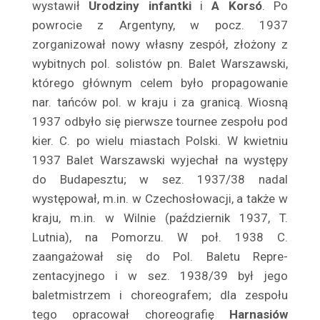
wystawił
Uro­dziny infantki
i
A Korsó
. Po
Bonarówna Lili
powrocie z Argentyny, w pocz. 1937
Bończa Wanda
zorganizował nowy własny zespół, złożony z
Bończa – Tomaszewski Zygmunt
wybitnych pol. solistów pn. Balet War­szawski,
Bonecki Jan
którego głównym celem było propagowa­nie
Borecki Rudolf
nar. tańców pol. w kraju i za granicą. Wiosną
Borey Anna
1937 odbyło się pierwsze tournee zespołu pod
kier. C. po wielu miastach Polski. W kwietniu
Borkowski Witold
1937 Balet Warszawski wyjechał na występy
Borkowski Zbigniew
do Buda­pesztu; w sez. 1937/38 nadal
Borońska Jadwiga
występował, m.in. w Czechosłowacji, a także w
Boroński Jerzy
kraju, m.in. w Wilnie (październik 1937, T.
Borowska Irena
Lutnia), na Pomorzu. W poł. 1938 C.
Borowski Henryk
zaangażował się do Pol. Baletu Repre­
Borowski Karol
zentacyjnego i w sez. 1938/39 był jego
Borowy Mieczysław
baletmi­strzem i choreografem; dla zespołu
Borska Albina
tego opracował choreografię
Harnasiów