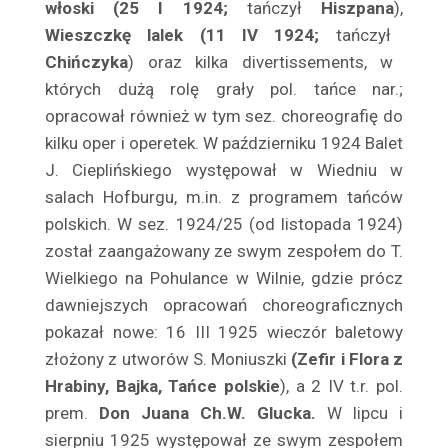
włoski (25 I 1924;
tańczył
Hiszpana
),
Benoni Sergiusz
Wieszczkę lalek (11 IV 1924;
tańczył
Berowska Jadwiga
Chińczyka
) oraz kilka divertissements, w
Berson Kozłowska Izabela
których dużą rolę grały pol. tańce nar.;
Bestani Sława
opracował również w tym sez. choreografię do
Betcherowa Stefania
kilku oper i operetek. W paź­dzierniku 1924 Balet
Beval Tadeusz
J. Cieplińskiego występował w Wiedniu w
Białkowska Zofia
salach Hofburgu, m.in. z programem tańców
Białkowski Tadeusz
polskich. W sez. 1924/25 (od listopada 1924)
został zaangażowany ze swym zespołem do T.
Białoszczyński Tadeusz
Wiel­kiego na Pohulance w Wilnie, gdzie prócz
Biedrzycka Elwira
dawniejszych opracowań choreograficznych
Biegański Wiktor
pokazał no­we: 16 III 1925 wieczór baletowy
Bielecki Marian
złożony z utwo­rów S. Moniuszki
(Zefir i Flora z
Bielenia Jerzy
Hrabiny, Bajka, Tańce polskie
), a 2 IV t.r. pol.
Bielewicz Zofia
prem.
Don Juana Ch.W. Glucka.
W lipcu i
Bielicka Maria
sierpniu 1925 występował ze swym zespołem