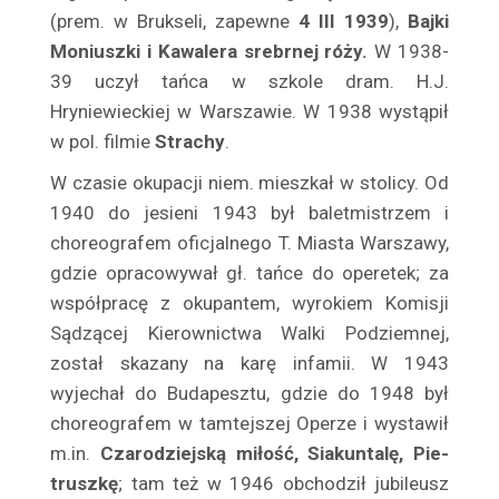
(prem. w Brukseli, zapewne
4 III 1939
),
Bajki
Bortnowska Helena
Moniuszki i Kawalera srebrnej róży.
W 1938-
Borton Mila
39 uczył tańca w szkole dram. H.J.
Borucki Gwidon
Hryniewieckiej w Warszawie. W 1938 wystąpił
Boryta Jaga
w pol. filmie
Strachy
.
Bożejewicz Maria
W czasie okupacji niem. mieszkał w stolicy. Od
Bożewska Helena
1940 do jesieni 1943 był baletmistrzem i
Bracka Lucyna
choreo­grafem oficjalnego T. Miasta Warszawy,
Bracki Władysław
gdzie opra­cowywał gł. tańce do operetek; za
Bragińska Berta
współpracę z okupantem, wyrokiem Komisji
Brandt Kazimierz
Sądzącej Kierownic­twa Walki Podziemnej,
Brandt Eugenia
został skazany na karę in­famii. W 1943
Bratkiewicz Władysław
wyjechał do Budapesztu, gdzie do 1948 był
choreografem w tamtejszej Operze i wy­stawił
Brauman-Staszewska Maria
m.in.
Czarodziejską miłość, Siakuntalę, Pie­
Braunowa Matylda
truszkę
; tam też w 1946 obchodził jubileusz
Bregy Wiktor