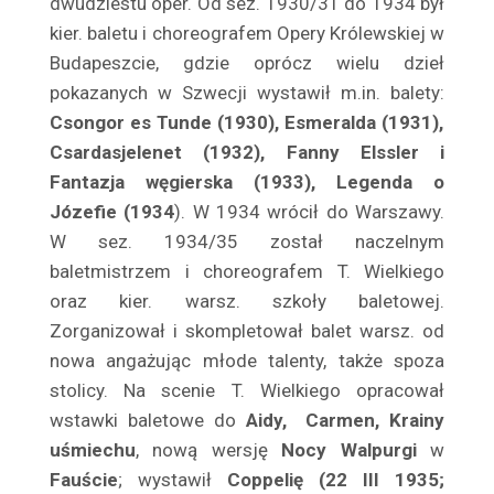
dwudziestu oper. Od sez. 1930/31 do 1934 był
Bilski Zbigniew
kier. baletu i choreografem Opery Królewskiej w
Biszewska Wanda
Budapeszcie, gdzie oprócz wielu dzieł
Bittnerówna Barbara
pokazanych w Szwecji wystawił m.in. balety:
Blichewicz Zbigniew
Csongor es Tunde (1930), Esmeralda (1931),
Block Jerzy
Csa­rdasjelenet (1932), Fanny Elssler i
Fantazja wę­gierska (1933), Legenda o
Błońska Gustawa
Józefie (1934
). W 1934 wrócił do Warszawy.
Blumenfeld Diana
W sez. 1934/35 został na­czelnym
Bobińska Jadwiga
baletmistrzem i choreografem T. Wielkiego
Bobrowska Vera
oraz kier. warsz. szkoły baletowej.
Bobrowski Juliusz
Zorganizował i skompletował balet warsz. od
Bodo Eugeniusz
nowa angażując mło­de talenty, także spoza
Boelke Robert
stolicy. Na scenie T. Wielkiego opracował
Bogda Maria
wstawki baletowe do
Aidy, Car­men, Krainy
Bogdanowicz Józef
uśmiechu
, nową wersję
Nocy Walpurgi
w
Fauście
; wystawił
Coppelię (22 III 1935;
Bogucka Maria