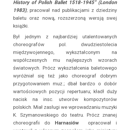
History of Polish Ballet 1518-1945” (London
Buchwald Maria
1983)
; pracował nad publikacjami z dziedziny
Buczyńska Helena
baletu oraz nową, rozszerzoną wersją swej
Buczyńska Ziuta
książki.
Buczyński Aleksander
Był jednym z najbardziej utalentowanych
Budzanowska Mieczysława
choreo­grafów pol. dwudziestolecia
Budzyński Jan
międzywojennego, wy­kształconym na
współczesnych mu najlepszych wzo­rach
Bukojemska Jadwiga
światowych. Prócz wykształcenia baletowego
Bukowski Jerzy
wyróżniał się też jako choreograf dobrym
Bułat Zofia
przygo­towaniem muz.; dbał bardzo o dobór
Bułat- Mironowicz Michał
wartościowych pozycji repertuaru; kładł duży
Buratowski Franciszek
nacisk na insc. utwo­rów kompozytorów
Burbianka Eugenia
polskich. Miał zasługi we wpro­wadzaniu muzyki
Burke Tadeusz
K. Szymanowskiego do teatru. Prócz znanej
Burnatowicz Tadeusz
choreografii do
Harnasiów
opracował i
Buszyński Gustaw