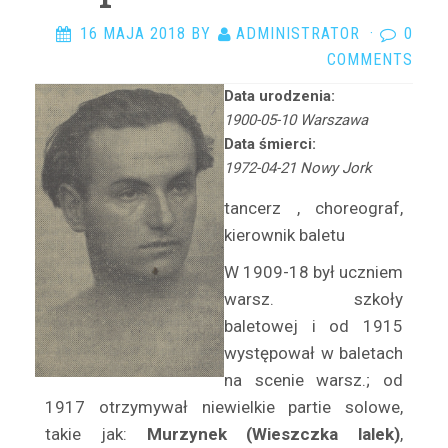
Arciszewska Danuta
16 MAJA 2018
BY
ADMINISTRATOR
·
0
Arczyńska Maria
COMMENTS
Argasińska Stanisława
Arkadi Ari
Data urodzenia:
1900-05-10 Warszawa
Arkawin Helena
Data śmierci:
Arnd-Leska Halina
1972-04-21 Nowy Jork
Arnoldówna Maria
tancerz , choreograf,
Arnoldt Wiktor
kierownik baletu
Aston Adam
W 1909-18 był uczniem
Azarewicz Helena
warsz. szko­ły
Bąbolska Maria
baletowej i od 1915
Bachnerówna Regina
występował w baletach
Bajkowska Zofia
na scenie warsz.; od
Balcerkiewiczówna Maria
1917 otrzymywał niewielkie partie solowe,
Balcerzak Aleksander
takie jak:
Murzynek (Wieszczka lalek)
,