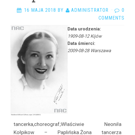
Arciszewska Danuta
16 MAJA 2018
BY
ADMINISTRATOR
·
0
Arczyńska Maria
COMMENTS
Argasińska Stanisława
Arkadi Ari
Data urodzenia:
1909-08-12 Kijów
Arkawin Helena
Data śmierci:
Arnd-Leska Halina
2009-08-28 Warszawa
Arnoldówna Maria
Arnoldt Wiktor
Aston Adam
Azarewicz Helena
Bąbolska Maria
Bachnerówna Regina
Bajkowska Zofia
Balcerkiewiczówna Maria
tancerka,choreograf;Właściwie Neoniła
Balcerzak Aleksander
Kołpikow – Paplińska.Żona tancerza