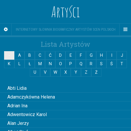
Artyści
INTERNETOWY SŁOWNIK BIOGRAFICZNY ARTYSTÓW SCEN POLSKICH
Lista Artystów
-
A
B
C
Ć
D
E
F
G
H
I
J
K
L
Ł
M
N
O
P
Q
R
S
Ś
T
U
V
W
X
Y
Z
Ż
0
Abti Lidia
Adamczykówna Helena
Adrian Ina
Adwentowicz Karol
Alan Jerzy