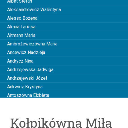
Albirt Stefan
Aleksandrowicz Walentyna
Alesso Bożena
Alexia Larissa
Altmann Maria
Ambrożewiczówna Maria
Ancewicz Nadzieja
Andrycz Nina
Andrzejewska Jadwiga
Andrzejewski Józef
Ankwicz Krystyna
Antoszówna Elżbieta
Anusiakówna Janina
Anuszowa Julia
Kołpikówna Miła
Arciszewska Wiktoria