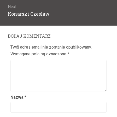
Benoni Sergiusz
Next
Berowska Jadwiga
Next
Konarski Czesław
Berson Kozłowska Izabela
post:
Bestani Sława
Betcherowa Stefania
DODAJ KOMENTARZ
Beval Tadeusz
Twój adres email nie zostanie opublikowany.
Białkowska Zofia
Wymagane pola są oznaczone
*
Białkowski Tadeusz
Białoszczyński Tadeusz
Biedrzycka Elwira
Biegański Wiktor
Bielecki Marian
Bielenia Jerzy
Nazwa
*
Bielewicz Zofia
Bielicka Maria