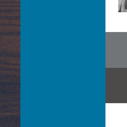
Bardziejewski Tadeusz
Bargielska Maria
Baronówna Jadwiga
Barszczewska Wanda
Nawi
Barszczewska Elżbieta
wpis
Bartówna Wanda
Barwińska Zofia
Barwińska Leonia
Barwiński Henryk
Baryka Eugeniusz
Batycka Zofia
Baurska – Wiśniewska Halina
Bay Rydzewski Marcin
Bedlewicz Franciszek
Bednarczyk Antoni