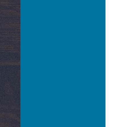
Bednarzewska Konstancja
Belina Anna
Bełkowska Halina
Belska Klara
Belski Stanisław
Benda Karol
Bender Edward
Benita Ina
Benoni Sergiusz
Berowska Jadwiga
Berson Kozłowska Izabela
Bestani Sława
Betcherowa Stefania
Beval Tadeusz
Białkowska Zofia