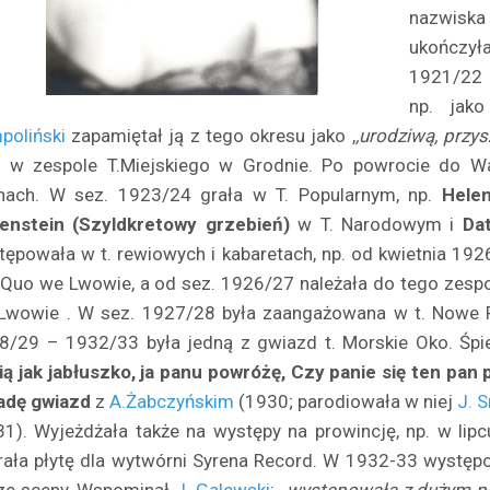
nazwiska
ukończył
1921/22 
np. jako
poliński
zapamiętał ją z tego okresu jako ,
,urodziwą, przy
a w zespole T.Miejskiego w Grodnie. Po powrocie do Wa
nach. W sez. 1923/24 grała w T. Popularnym, np.
Hele
enstein (Szyldkretowy grzebień)
w T. Narodowym i
Da
tępowała w t. rewiowych i kabaretach, np. od kwietnia 192
 Quo we Lwowie, a od sez. 1926/27 należała do tego zespo
Lwowie . W sez. 1927/28 była zaangażowana w t. Nowe Pe
8/29 – 1932/33 była jedną z gwiazd t. Morskie Oko. Śpiew
ią jak jabłuszko, ja panu powróżę, Czy panie się ten pan
adę gwiazd
z
A.Żabczyńskim
(1930; parodiowała w niej
J. 
31). Wyjeżdżała także na występy na prowincję, np. w lip
rała płytę dla wytwórni Syrena Record. W 1932-33 występ