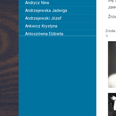
się
Andrycz Nina
zaws
Andrzejewska Jadwiga
Źró
Andrzejewski Józef
Ankwicz Krystyna
Źródła:
Antoszówna Elżbieta
1)
Anusiakówna Janina
Anuszowa Julia
Arciszewska Wiktoria
Arciszewska Danuta
Arczyńska Maria
Argasińska Stanisława
Arkadi Ari
Arkawin Helena
Arnd-Leska Halina
Arnoldówna Maria