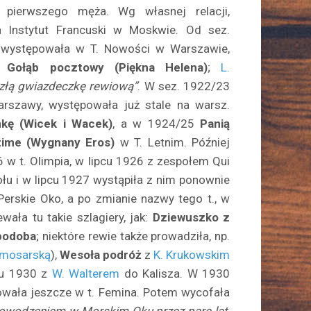
 pierwszego męża. Wg własnej relacji,
a Instytut Francuski w Moskwie. Od sez.
występowała w T. Nowości w Warszawie,
Gołąb pocztowy (Piękna Helena)
;
L.
szłą gwiazdeczkę rewiową”
. W sez. 1922/23
rszawy, występowała już stale na warsz.
nkę (Wicek i Wacek)
, a w 1924/25
Panią
time (Wygnany Eros)
w T. Letnim. Później
6 w t. Olimpia, w lipcu 1926 z zespołem Qui
łu i w lipcu 1927 wystąpiła z nim ponownie
rskie Oko, a po zmianie nazwy tego t., w
ała tu takie szlagiery, jak:
Dziewuszko z
 podoba
; niektóre rewie także prowadziła, np.
Smosarską
),
Wesoła podróż
z
K. Krukowskim
cu 1930 z
W. Walterem
do Kalisza. W 1930
owała jeszcze w t. Femina. Potem wycofała