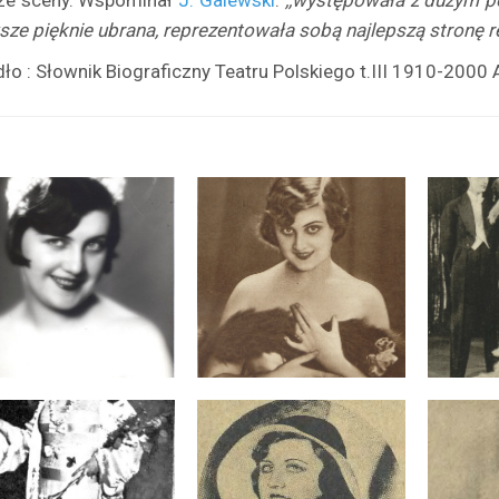
 ze sceny. Wspominał
J. Galewski
:
,,występowała z dużym p
ze pięknie ubrana, reprezentowała sobą najlepszą stronę r
dło : Słownik Biograficzny Teatru Polskiego t.III 1910-200