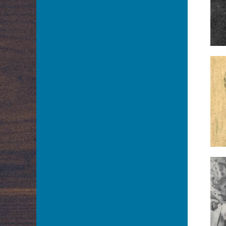
Arnoldt Wiktor
Aston Adam
Azarewicz Helena
Bąbolska Maria
Bachnerówna Regina
Bajkowska Zofia
Balcerkiewiczówna Maria
Balcerzak Aleksander
Balicki Juliusz
Baliszewska Julia
Baliszewski Sylwin
Bandrowska – Turska Ewa
Bańkowska Maria
Barczewska Antonina
Barda Ludwik