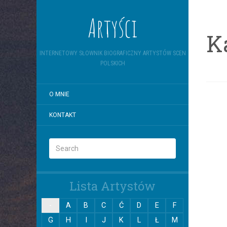
Artyści
K
INTERNETOWY SŁOWNIK BIOGRAFICZNY ARTYSTÓW SCEN
POLSKICH
O MNIE
KONTAKT
Lista Artystów
-
A
B
C
Ć
D
E
F
G
H
I
J
K
L
Ł
M