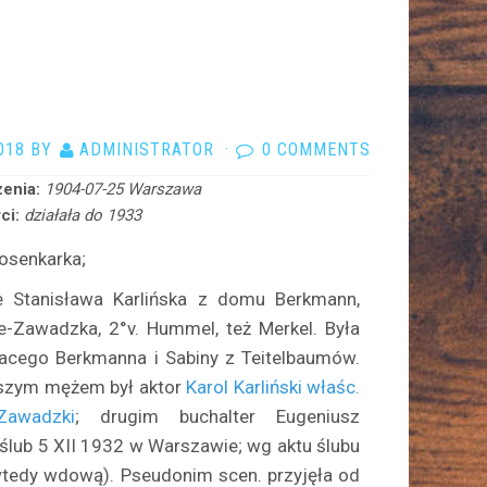
018
BY
ADMINISTRATOR
·
0 COMMENTS
enia:
1904-07-25 Warszawa
ci:
działała do 1933
iosenkarka;
e Stanisława Karlińska z domu Berkmann,
e-Zawadzka, 2°v. Hummel, też Merkel. Była
nacego Berkmanna i Sabiny z Teitelbaumów.
wszym mężem był aktor
Karol Karliński właśc.
Zawadzki
; drugim buchalter Eugeniusz
lub 5 XII 1932 w Warszawie; wg aktu ślubu
wtedy wdową). Pseudonim scen. przyjęła od