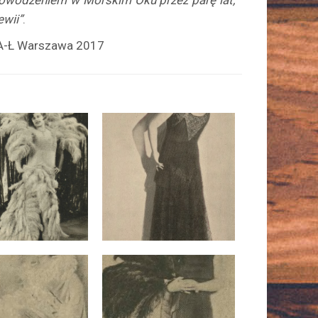
owodzeniem w Morskim Oku przez parę lat,
ewii”
.
0 A-Ł Warszawa 2017