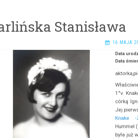
arlińska Stanisława
16 MAJA 2
Data urodz
Data śmier
aktorka,p
Właściwi
1°v. Knak
córką Ig
Jej pier
Knake -
Hummel (ś
była już 