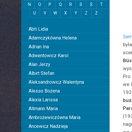
N
O
P
Q
R
S
Ś
T
U
V
W
X
Y
Z
Ż
0
Abti Lidia
Sem
Adamczykówna Helena
był
Adrian Ina
sce
Adwentowicz Karol
Büs
Alan Jerzy
wys
Albirt Stefan
Pro
Aleksandrowicz Walentyna
we 
Alesso Bożena
192
Alexia Larissa
buz
Par
Altmann Maria
(19
Ambrożewiczówna Maria
nag
Ancewicz Nadzieja