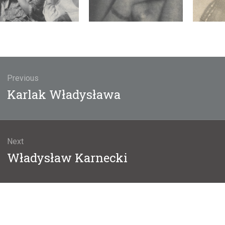
gacja
u
Previous
Previous
Karlak Władysława
post:
Next
Next
Władysław Karnecki
post: