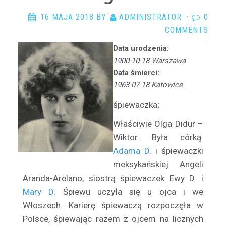
Arciszewska Danuta
16 MAJA 2018
BY
ADMINISTRATOR
·
0
Arczyńska Maria
COMMENTS
Argasińska Stanisława
Arkadi Ari
Data urodzenia:
1900-10-18 Warszawa
Arkawin Helena
Data śmierci:
Arnd-Leska Halina
1963-07-18 Katowice
Arnoldówna Maria
śpiewaczka;
Arnoldt Wiktor
Właściwie Olga Didur –
Aston Adam
Wiktor. Była córką
Azarewicz Helena
Adama D
. i śpiewaczki
Bąbolska Maria
meksykańskiej Angeli
Bachnerówna Regina
Aranda-Arelano, siostrą śpiewaczek Ewy D. i
Bajkowska Zofia
Mary D
. Śpiewu uczyła się u ojca i we
Balcerkiewiczówna Maria
Włoszech. Karierę śpiewaczą rozpoczęła w
Balcerzak Aleksander
Polsce, śpiewając razem z ojcem na licznych