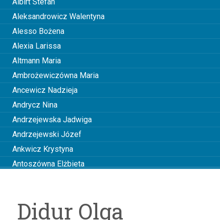
Albirt Stefan
Aleksandrowicz Walentyna
Alesso Bożena
Alexia Larissa
Altmann Maria
Ambrożewiczówna Maria
Ancewicz Nadzieja
Andrycz Nina
Andrzejewska Jadwiga
Andrzejewski Józef
Ankwicz Krystyna
Antoszówna Elżbieta
Anusiakówna Janina
Anuszowa Julia
Didur Olga
Arciszewska Wiktoria