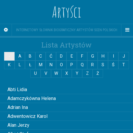
Artyści
INTERNETOWY SŁOWNIK BIOGRAFICZNY ARTYSTÓW SCEN POLSKICH
Lista Artystów
-
A
B
C
Ć
D
E
F
G
H
I
J
K
L
Ł
M
N
O
P
Q
R
S
Ś
T
U
V
W
X
Y
Z
Ż
0
Abti Lidia
Adamczykówna Helena
Adrian Ina
Adwentowicz Karol
Alan Jerzy