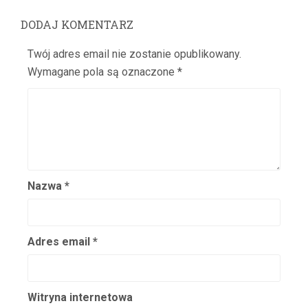
Bilski Zbigniew
DODAJ KOMENTARZ
Biszewska Wanda
Bittnerówna Barbara
Twój adres email nie zostanie opublikowany.
Wymagane pola są oznaczone
*
Blichewicz Zbigniew
Block Jerzy
Błońska Gustawa
Blumenfeld Diana
Bobińska Jadwiga
Bobrowska Vera
Nazwa
*
Bobrowski Juliusz
Bodo Eugeniusz
Boelke Robert
Adres email
*
Bogda Maria
Bogdanowicz Józef
Witryna internetowa
Bogucka Maria