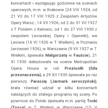
Balicki Juliusz
koncertach i występując gościnnie na scenach
Baliszewska Julia
operowych, m.in. w Krakowie (24 VIII 1924; od
21 VII do 17 VIII 1925 z Zespołem Artystów
Baliszewski Sylwin
Opery Warsz.; 14 VII 1926; od 2 do 31 VII 1927
Bandrowska – Turska Ewa
z.T. Polskim z Ka­towic; od 1 do 27 VIII 1930 z
Bańkowska Maria
zespołem Lwowskiej Opery i Operetki), we
Barczewska Antonina
Lwowie (16 VI 1926 w T. Wiel­kim), w Poznaniu
Barda Ludwik
(wrzesień 1926), w Warszawie (9 VII 1927 w T.
Bardziejewski Tadeusz
Wielkim, śpiewała
Małgorzatę
w
Fauś­cie
), 21
Bargielska Maria
XI 1930 debiutowała na scenie Metropolitan
Baronówna Jadwiga
Opera House w roli
Preziosilli (Siła
Barszczewska Wanda
przeznaczenia)
, a 29 XII 1930 śpiewała po raz
pierwszy
Parassię (Jar­mark seroczyński)
;
Barszczewska Elżbieta
brała również udział w kilku kon­certach
Bartówna Wanda
należących do stałego programu tej sceny. Po
Barwińska Zofia
powrocie do Polski śpiewała m.in. partię
Toski
Barwińska Leonia
(Tosca)
w T. Wielkim w Warszawie (15 V