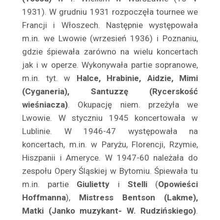
Barwiński Henryk
1931). W grudniu 1931 rozpoczęła tournee we
Baryka Eugeniusz
Francji i Włoszech. Na­stępnie występowała
Batycka Zofia
m.in. we Lwowie (wrzesień 1936) i Poznaniu,
Baurska – Wiśniewska Halina
gdzie śpiewała zarówno na wielu koncer­tach
Bay Rydzewski Marcin
jak i w operze. Wykonywała partie sopranowe,
m.in. tyt. w
Halce, Hrabinie, Aidzie, Mimi
Bedlewicz Franciszek
(Cyganeria), Santuzzę (Rycerskość
Bednarczyk Antoni
wieśniacza)
. Okupację niem. przeżyła we
Bednarzewska Konstancja
Lwowie. W styczniu 1945 koncertowała w
Belina Anna
Lublinie. W 1946-47 występowała na
Bełkowska Halina
koncertach, m.in. w Paryżu, Florencji, Rzymie,
Belska Klara
Hiszpanii i Amery­ce. W 1947-60 należała do
Belski Stanisław
zespołu Opery Śląskiej w Bytomiu. Śpiewała tu
Benda Karol
m.in. partie
Giulietty
i
Stelli
(
Opowieści
Bender Edward
Hoffmanna
),
Mistress Bentson (Lakme),
Matki (Janko muzykant- W. Rudzińskiego)
.
Benita Ina