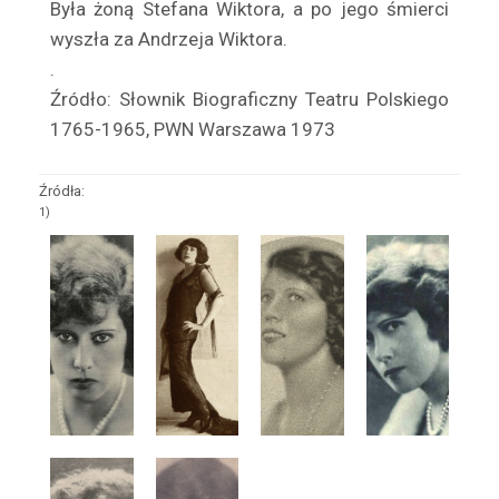
Była żoną Stefana Wiktora, a po jego śmierci
Benoni Sergiusz
wyszła za Andrzeja Wiktora.
Berowska Jadwiga
.
Berson Kozłowska Izabela
Źródło: Słownik Biograficzny Teatru Polskiego
Bestani Sława
1765-1965, PWN Warszawa 1973
Betcherowa Stefania
Beval Tadeusz
Źródła:
Białkowska Zofia
1)
Białkowski Tadeusz
Białoszczyński Tadeusz
Biedrzycka Elwira
Biegański Wiktor
Bielecki Marian
Bielenia Jerzy
Bielewicz Zofia
Bielicka Maria