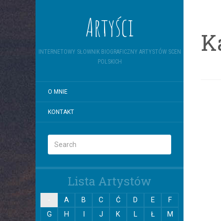
Artyści
K
INTERNETOWY SŁOWNIK BIOGRAFICZNY ARTYSTÓW SCEN
POLSKICH
O MNIE
KONTAKT
Lista Artystów
-
A
B
C
Ć
D
E
F
G
H
I
J
K
L
Ł
M