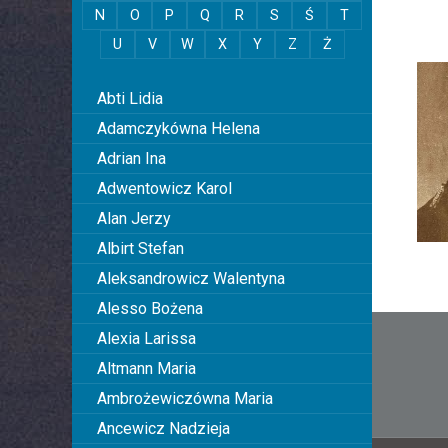
N
O
P
Q
R
S
Ś
T
U
V
W
X
Y
Z
Ż
0
Abti Lidia
Adamczykówna Helena
Adrian Ina
Adwentowicz Karol
Alan Jerzy
Albirt Stefan
Aleksandrowicz Walentyna
Alesso Bożena
Nawi
Alexia Larissa
wpis
Altmann Maria
Ambrożewiczówna Maria
Ancewicz Nadzieja