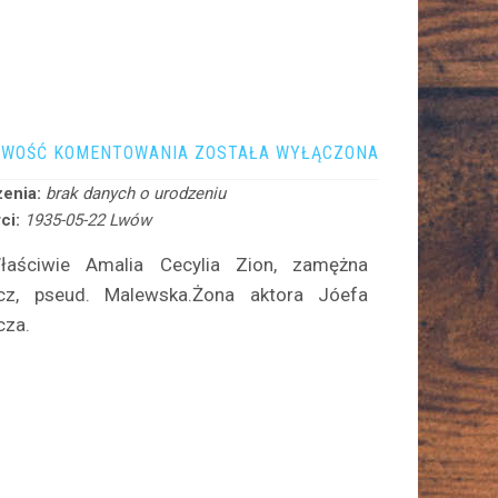
KASPROWICZ
IWOŚĆ KOMENTOWANIA
ZOSTAŁA WYŁĄCZONA
AMALIA
enia:
brak danych o urodzeniu
ci:
1935-05-22 Lwów
Właściwie Amalia Cecylia Zion, zamężna
cz, pseud. Malewska.Żona aktora Jóefa
cza.