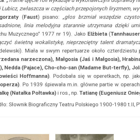
ka
:
„Trafne ujęcie roli wykazuje u wyko­nawczyni doprawdy ni
i Lubicz, zwłaszcza w czę­ściach przepojonych liryzmem, w
gorzaty
(
Faust
) pisa­no:
„głos brzmiał wszędzie czysto 
sadnione, linia me­lodyjna starannie utrzymana dzięki u
chu Muzycz­nego” 1977 nr 19). Jako
Elżbieta
(
Tannhause
ączyć świetną wokalistykę, nieprzeciętny talent dramaty­c
delewski). Miała w swym repertuarze około czter­dziestu p
rzedana narzeczona), Małgosia (Jaś i Małgosia), Hrabin
.), Nedda (Pajace), Cho-cho-san (Madame But-terfly), Jo
owieści Hoffmanna)
. Podobała się w ope­retkach, np. ja
toperza)
. Po 1939 śpiewała m.in. główne partie w operach 
alkę (Natałka Połtawka)
i ros., np.
Tatianę (Eugeniusz Onie
dło: Słownik Biograficzny Teatru Polskiego 1900-1980 t.II