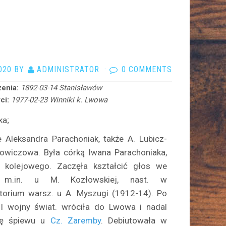
020
BY
ADMINISTRATOR
·
0 COMMENTS
enia:
1892-03-14 Stanisławów
ci:
1977-02-23 Winniki k. Lwowa
ka;
 Aleksandra Parachoniak, tak­że A. Lubicz-
owiczowa. Była córką Iwana Parachoniaka,
a kolejowego. Zaczęła kształcić głos we
 m.in. u M. Kozłowskiej, nast. w
torium warsz. u A. Myszugi (1912-14). Po
I wojny świat. wróciła do Lwowa i nadal
ię śpiewu u
Cz. Zaremby
. Debiutowała w