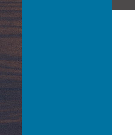
Bardziejewski Tadeusz
Bargielska Maria
Baronówna Jadwiga
Barszczewska Wanda
Barszczewska Elżbieta
Bartówna Wanda
Barwińska Zofia
Barwińska Leonia
Barwiński Henryk
Baryka Eugeniusz
Batycka Zofia
Baurska – Wiśniewska Halina
Bay Rydzewski Marcin
Bedlewicz Franciszek
Bednarczyk Antoni