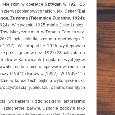
. Miejskim w operetce
Sztygar
, w 1921-25
ch pier­wszoplanowych takich, jak:
Oskar (Bal
anga
,
Zuzanna (Tajemnica Zuzanny, 1924)
;
924). W styczniu 1925 miała (jako Lubicz-
ow. Muzyczne m.in. w Toruniu. Tam na sez.
6/27 była solistką zespołu opero­wego T.
u 1927). W listopadzie 1926 występowała
rze pozn., gdzie w sez. 1927/28 należała do
 teatru w Katowicach (regularne występy w
ała recitale pieśni, śpiewała w radiu, na
zczy (1934) i Katowic (1937). W 1939-41 i
dział w koncer­tach, pięknie wykonywała ukr.
czystością ju­bileuszu osiemdziesiątych
ią, wdziękiem i zdolnościami aktorskimi;
 szlachetnej barwie. Uznanie zdobyła jako