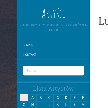
Artyści
L
INTERNETOWY SŁOWNIK BIOGRAFICZNY ARTYSTÓW SCEN
POLSKICH
O MNIE
KONTAKT
Lista Artystów
-
A
B
C
Ć
D
E
F
G
H
I
J
K
L
Ł
M