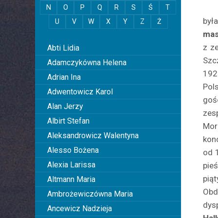
N
O
P
Q
R
S
Ś
T
była
U
V
W
X
Y
Z
Ż
mas
0
z z
Abti Lidia
Szc
Adamczykówna Helena
192
Adrian Ina
Pol
Adwentowicz Karol
goś
Alan Jerzy
zes
Albirt Stefan
Mor
Aleksandrowicz Walentyna
kon
Alesso Bożena
od 1
Alexia Larissa
pie
piąt
Altmann Maria
Obd
Ambrożewiczówna Maria
dys
Ancewicz Nadzieja