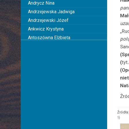
Hal
Andrycz Nina
pan
Andrzejewska Jadwiga
Mał
Andrzejewski Józef
uza
Ankwicz Krystyna
„Ru
Antoszówna Elżbieta
poł
Anusiakówna Janina
San
(Sp
Anuszowa Julia
(
tyt
Arciszewska Wiktoria
(Op
Arciszewska Danuta
nie
Arczyńska Maria
Nat
Argasińska Stanisława
Źró
Arkadi Ari
Arkawin Helena
Źródła:
Arnd-Leska Halina
1)
Arnoldówna Maria