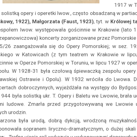
1917 w T
 solistką opery i operetki lwow., często obsadzaną w partia
kowy, 1922), Małgorzata (Faust, 1923)
, tyt. w
Królowej t
e­społem lwow. występowała gościnnie w Krakowie (lato 1
zepanowiczowa) koncerty zorganizowane przez Pomorskie T
5/26 zaangażowała się do Opery Pomor­skiej; w sez. 192
skiego w Katowicach (z tym teatrem w Krakowie w lipc
cinnie w Operze Pomorskiej w To­runiu, w lipcu 1927 w ope
połu. W 1928-31 była czo­łową śpiewaczką zespołu opery
awskiej Ostrawie i Opolu). W 1932 wróciła do Lwowa. Daw
certach dobroczynnych, wy­jeżdżała na występy do Bydgos
944 była solistką ukr. T. Opery i Baletu we Lwowie, brała u
śni ludowe. Zmarła przed przygotowywaną we Lwowie uro
ych urodzin.
arzona była urodą, dobrą dykcją, wrodzoną mu­zykalnośc
ponowała sopranem liryczno-dramatycznym, o dużej skali i