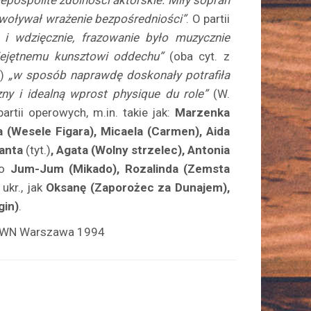
epospolite zdolności aktor­skie. Miły sopran
ywoływał wrażenie bezpośredniości”
. O partii
i wdzięcznie, frazowanie było muzycznie
miejętnemu kunsztowi oddechu”
(oba cyt. z
r
)
„w sposób naprawdę doskonały potrafiła
zny i idealną wprost physique du role”
(W.
artii operowych, m.in. takie jak:
Marzenka
a (Wesele Figara), Micaela (Carmen), Aida
lanta
(tyt.)
, Agata (Wolny strzelec), Antonia
ko
Jum-Jum (Mikado), Rozalinda (Zemsta
ukr., jak
Oksanę (Zaporożec za Dunajem),
gin)
.
, PWN Warszawa 1994