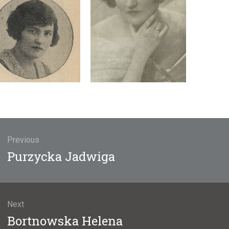
gacja
u
Previous
Previous
Purzycka Jadwiga
post:
Next
Next
Bortnowska Helena