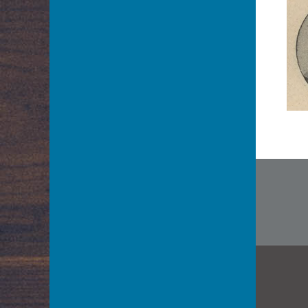
Arnoldt Wiktor
Aston Adam
Azarewicz Helena
Bąbolska Maria
Bachnerówna Regina
Bajkowska Zofia
Balcerkiewiczówna Maria
Balcerzak Aleksander
Nawi
Balicki Juliusz
wpis
Baliszewska Julia
Baliszewski Sylwin
Bandrowska – Turska Ewa
Bańkowska Maria
Barczewska Antonina
Barda Ludwik