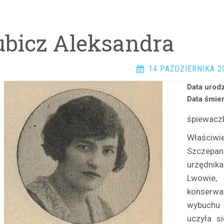
ubicz Aleksandra
14 PAŹDZIERNIKA 2
Data urodz
Data śmier
śpiewacz
Właściwie
Szczepan
urzędnik
Lwowie,
konserwa
wybuchu 
uczyła s