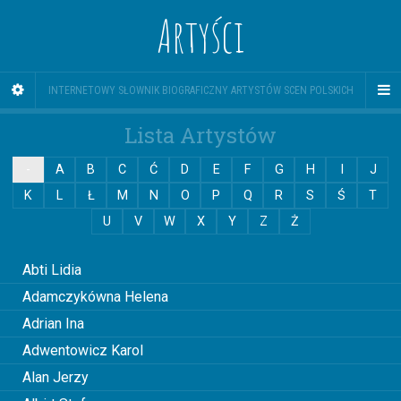
Artyści
INTERNETOWY SŁOWNIK BIOGRAFICZNY ARTYSTÓW SCEN POLSKICH
Lista Artystów
-
A
B
C
Ć
D
E
F
G
H
I
J
K
L
Ł
M
N
O
P
Q
R
S
Ś
T
U
V
W
X
Y
Z
Ż
0
Abti Lidia
Adamczykówna Helena
Adrian Ina
Adwentowicz Karol
Alan Jerzy