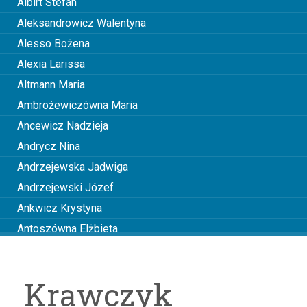
Albirt Stefan
Aleksandrowicz Walentyna
Alesso Bożena
Alexia Larissa
Altmann Maria
Ambrożewiczówna Maria
Ancewicz Nadzieja
Andrycz Nina
Andrzejewska Jadwiga
Andrzejewski Józef
Ankwicz Krystyna
Antoszówna Elżbieta
Anusiakówna Janina
Anuszowa Julia
Krawczyk
Arciszewska Wiktoria