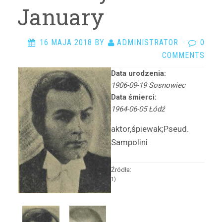
Arciszewska Danuta
January
Arczyńska Maria
Argasińska Stanisława
16 MAJA 2018
BY
ADMINISTRATOR
·
0
Arkadi Ari
COMMENTS
Arkawin Helena
Data urodzenia:
Arnd-Leska Halina
1906-09-19 Sosnowiec
Arnoldówna Maria
Data śmierci:
Arnoldt Wiktor
1964-06-05 Łódź
Aston Adam
aktor,śpiewak;Pseud.
Azarewicz Helena
Sampolini
Bąbolska Maria
Bachnerówna Regina
Źródła:
1)
Bajkowska Zofia
Balcerkiewiczówna Maria
Balcerzak Aleksander