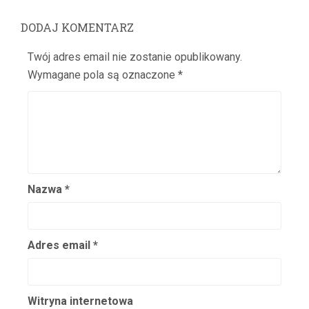
Barwiński Henryk
DODAJ KOMENTARZ
Baryka Eugeniusz
Batycka Zofia
Twój adres email nie zostanie opublikowany.
Baurska – Wiśniewska Halina
Wymagane pola są oznaczone
*
Bay Rydzewski Marcin
Bedlewicz Franciszek
Bednarczyk Antoni
Bednarzewska Konstancja
Belina Anna
Nazwa
*
Bełkowska Halina
Belska Klara
Belski Stanisław
Adres email
*
Benda Karol
Bender Edward
Benita Ina
Witryna internetowa