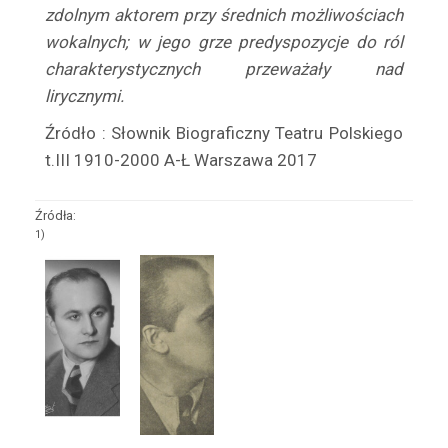
zdolnym aktorem przy średnich możliwościach
Bonarówna Lili
wokalnych; w jego grze predyspozycje do ról
Bończa Wanda
charakterystycznych przeważały nad
Bończa – Tomaszewski Zygmunt
lirycznymi.
Bonecki Jan
Źródło : Słownik Biograficzny Teatru Polskiego
Borecki Rudolf
t.III 1910-2000 A-Ł Warszawa 2017
Borey Anna
Borkowski Witold
Źródła:
Borkowski Zbigniew
1)
Borońska Jadwiga
Boroński Jerzy
Borowska Irena
Borowski Henryk
Borowski Karol
Borowy Mieczysław
Borska Albina