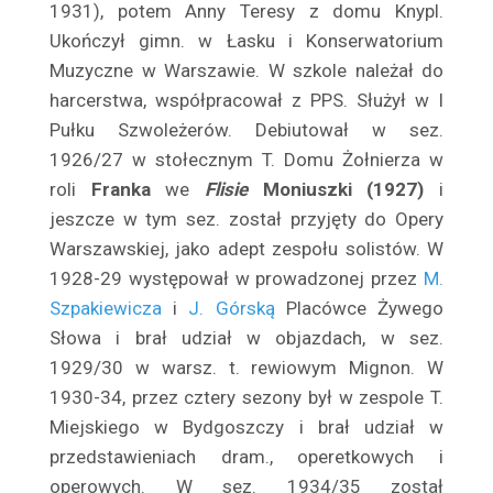
Balicki Juliusz
1931), potem Anny Teresy z domu Knypl.
Ukończył gimn. w Łasku i Konserwatorium
Baliszewska Julia
Muzyczne w Warszawie. W szkole należał do
Baliszewski Sylwin
harcerstwa, współpracował z PPS. Służył w I
Bandrowska – Turska Ewa
Pułku Szwoleżerów. Debiutował w sez.
Bańkowska Maria
1926/27 w stołecznym T. Domu Żołnierza w
Barczewska Antonina
roli
Franka
we
Flisie
Moniuszki (1927)
i
Barda Ludwik
jeszcze w tym sez. został przyjęty do Opery
Bardziejewski Tadeusz
Warszawskiej, jako adept zespołu solistów. W
Bargielska Maria
1928-29 występował w prowadzonej przez
M.
Baronówna Jadwiga
Szpakiewicza
i
J. Górską
Placówce Żywego
Słowa i brał udział w objazdach, w sez.
Barszczewska Wanda
1929/30 w warsz. t. rewiowym Mignon. W
Barszczewska Elżbieta
1930-34, przez cztery sezony był w zespole T.
Bartówna Wanda
Miejskiego w Bydgoszczy i brał udział w
Barwińska Zofia
przedstawieniach dram., operetkowych i
Barwińska Leonia
operowych. W sez. 1934/35 został