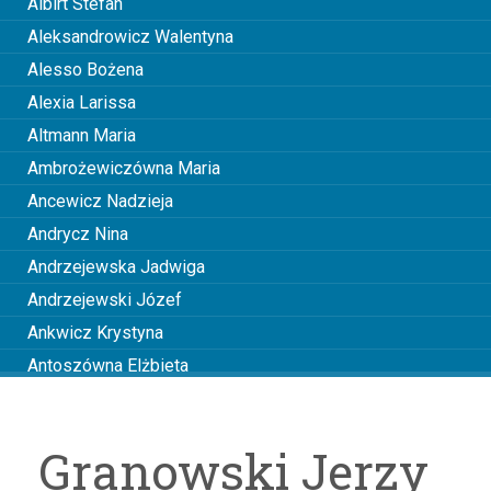
Albirt Stefan
Aleksandrowicz Walentyna
Alesso Bożena
Alexia Larissa
Altmann Maria
Ambrożewiczówna Maria
Ancewicz Nadzieja
Andrycz Nina
Andrzejewska Jadwiga
Andrzejewski Józef
Ankwicz Krystyna
Antoszówna Elżbieta
Anusiakówna Janina
Anuszowa Julia
Granowski Jerzy
Arciszewska Wiktoria