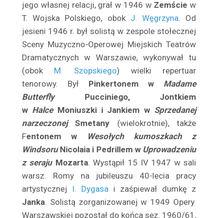
jego własnej relacji, grał w 1946 w
Zemście
w
Bilski Zbigniew
T. Wojska Polskiego, obok
J. Węgrzyna
. Od
Biszewska Wanda
jesieni 1946 r. był solistą w zespole stołecznej
Bittnerówna Barbara
Sceny Muzyczno-Operowej Miejskich Teatrów
Blichewicz Zbigniew
Dramatycznych w Warszawie, wykonywał tu
Block Jerzy
(obok
M. Szopskiego
) wielki repertuar
Błońska Gustawa
tenorowy. Był
Pinkertonem w
Madame
Blumenfeld Diana
Butterfly
Pucciniego, Jontkiem
Bobińska Jadwiga
w
Halce
Moniuszki i Jankiem w
Sprzedanej
narzeczonej
Smetany
(wielokrotnie), także
Bobrowska Vera
F
entonem w
Wesołych kumoszkach z
Bobrowski Juliusz
Windsoru
Nicolaia i Pedrillem w
Uprowadzeniu
Bodo Eugeniusz
z seraju
Mozarta
. Wystąpił 15 IV 1947 w sali
Boelke Robert
warsz. Romy na jubileuszu 40-lecia pracy
Bogda Maria
artystycznej
I. Dygasa
i zaśpiewał dumkę z
Bogdanowicz Józef
Janka
. Solistą zorganizowanej w 1949 Opery
Bogucka Maria
Warszawskiej pozostał do końca sez. 1960/61,