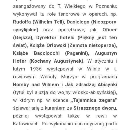
Barwiński Henryk
zaangażowany do T. Wielkiego w Poznaniu;
Baryka Eugeniusz
wykonywał tu role tenorowe w operach, np.
Batycka Zofia
Rudolfa (Wilhelm Tell), Danielego (Nieszpory
Baurska – Wiśniewska Halina
sycylijskie)
oraz operetkowe, jak:
Oficer
(Gejsza), Dyrektor hotelu (Piękny jest ten
Bay Rydzewski Marcin
świat), Książe Orłowski (Zemsta nietoperza),
Bedlewicz Franciszek
Książe Bacciocchi (Paganini), Augustyn
Bednarczyk Antoni
Hofer (Kochany Augustynek)
. W styczniu i
Bednarzewska Konstancja
lutym 1936 występował w Wilnie w t.
Belina Anna
rewiowym Wesoły Murzyn w programach
Bełkowska Halina
Bomby nad Wilnem i Jak zdradzaj Abisynki
Belska Klara
(tytuł był aluzją do wojny włosko-abisyńskiej),
Belski Stanisław
w którym np. w scence
,,Tajemnica zegara”
Benda Karol
śpiewał arię z kurantem ze
Strasznego dworu
,
później występował także w rewii w
Bender Edward
Katowicach. Po wykonaniu epizodycznej partii
Benita Ina