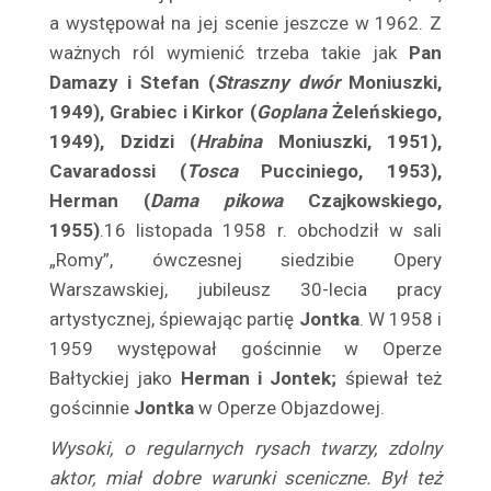
Bogucka Aniela
a występował na jej scenie jeszcze w 1962. Z
Bogucki Andrzej
ważnych ról wymienić trzeba takie jak
Pan
Damazy i Stefan (
Straszny dwór
Moniuszki,
Bogusiński Aleksander
1949), Grabiec i Kirkor (
Goplana
Żeleńskiego,
Bogusławski Marian
1949), Dzidzi (
Hrabina
Moniuszki, 1951),
Boguszewska Maria
Cavaradossi (
Tosca
Pucciniego, 1953),
Bohdańska Teodozja
Herman (
Dama pikowa
Czajkowskiego,
Bohuss-Hellerowa Irena
1955)
.16 listopada 1958 r. obchodził w sali
Bohuszówna Janina
„Romy”, ówczesnej siedzibie Opery
Bojar – Przemieniecka Maria
Warszawskiej, jubileusz 30-lecia pracy
Bojarska Ludmiła
artystycznej, śpiewając partię
Jontka
. W 1958 i
Bojnarowski Wiktor
1959 występował gościnnie w Operze
Bałtyckiej jako
Herman i Jontek;
śpiewał też
Bolko Bolesław
gościnnie
Jontka
w Operze Objazdowej.
Bologna Carlotta
Bolska Niuta
Wysoki, o regularnych rysach twarzy, zdolny
aktor, miał dobre warunki sceniczne. Był też
Bonacka Ewa