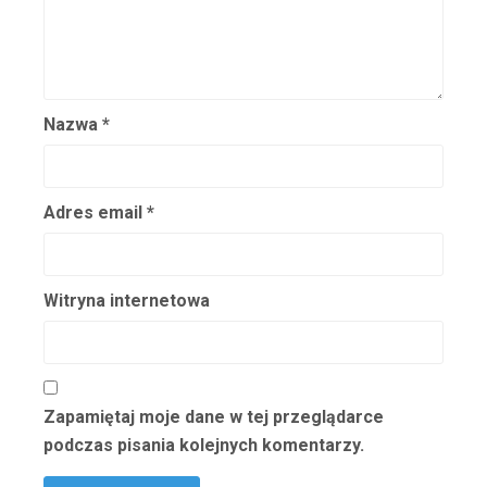
Bregy Zofia
Brem Stefan
Brenoczy Irena
Brochocka Hanna
Nazwa
*
Brochocki Ossorya Stanisław
Brochwiczówna Janina
Adres email
*
Brodniewicz Franciszek
Brodzikowski Kazimierz
Brodziński Leopold
Witryna internetowa
Brodzisz Adam
Brokowski Marian
Bronicz Bronisława
Broniszówna Seweryna
Zapamiętaj moje dane w tej przeglądarce
podczas pisania kolejnych komentarzy.
Bronowska Bronisława
Bronowski Bronisław