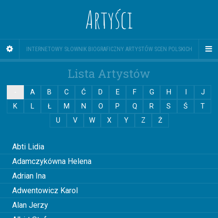
Artyści
INTERNETOWY SŁOWNIK BIOGRAFICZNY ARTYSTÓW SCEN POLSKICH
Lista Artystów
-
A
B
C
Ć
D
E
F
G
H
I
J
K
L
Ł
M
N
O
P
Q
R
S
Ś
T
U
V
W
X
Y
Z
Ż
0
Abti Lidia
Adamczykówna Helena
Adrian Ina
Adwentowicz Karol
Alan Jerzy