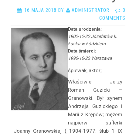
Arciszewska Danuta
16 MAJA 2018
BY
ADMINISTRATOR
·
0
Arczyńska Maria
COMMENTS
Argasińska Stanisława
Arkadi Ari
Data urodzenia:
1902-12-22 Józefatów k.
Arkawin Helena
Łaska w Łódzkiem
Arnd-Leska Halina
Data śmierci:
Arnoldówna Maria
1990-10-22 Warszawa
Arnoldt Wiktor
śpiewak, aktor;
Aston Adam
Właściwie Jerzy
Azarewicz Helena
Roman Guzicki –
Bąbolska Maria
Granowski. Był synem
Bachnerówna Regina
Andrzeja Guzickiego i
Bajkowska Zofia
Marii z Krępów; mężem
Balcerkiewiczówna Maria
najpierw suflerki
Balcerzak Aleksander
Joanny Granowskiej ( 1904-1977; ślub 1 IX