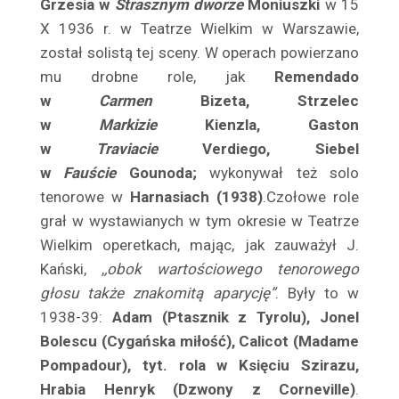
Grzesia w
Strasznym dworze
Moniuszki
w 15
Benoni Sergiusz
X 1936 r. w Teatrze Wielkim w Warszawie,
Berowska Jadwiga
został solistą tej sceny. W operach powierzano
Berson Kozłowska Izabela
mu drobne role, jak
Remendado
Bestani Sława
w
Carmen
Bizeta, Strzelec
Betcherowa Stefania
w
Markizie
Kienzla, Gaston
Beval Tadeusz
w
Traviacie
Verdiego, Siebel
Białkowska Zofia
w
Fauście
Gounoda;
wykonywał też solo
tenorowe w
Harnasiach (1938)
.Czołowe role
Białkowski Tadeusz
grał w wystawianych w tym okresie w Teatrze
Białoszczyński Tadeusz
Wielkim operetkach, mając, jak zauważył J.
Biedrzycka Elwira
Kański, ,
,obok wartościowego tenorowego
Biegański Wiktor
głosu także znakomitą aparycję”
. Były to w
Bielecki Marian
1938-39:
Adam (Ptasznik z Tyrolu), Jonel
Bielenia Jerzy
Bolescu (Cygańska miłość), Calicot (Madame
Bielewicz Zofia
Pompadour), tyt. rola w Księciu Szirazu,
Bielicka Maria
Hrabia Henryk (Dzwony z Corneville)
.