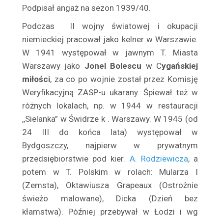
Bielicz Jan
Podpisał angaż na sezon 1939/40.
Bielicz Nina
Podczas II wojny światowej i okupacji
Bielska Hanna
niemieckiej pracował jako kelner w Warszawie.
Bielska Józefa
W 1941 występował w jawnym T. Miasta
Bieniek Franciszek
Warszawy jako
Jonel Bolescu
w C
ygańskiej
miłości
, za co po wojnie został przez Komisję
Bienin-Bilenin Władysław
Weryfikacyjną ZASP-u ukarany. Śpiewał też w
Biernacka Halina
różnych lokalach, np. w 1944 w restauracji
Biernacka Hanna
,,Sielanka” w Świdrze k . Warszawy. W 1945 (od
Biernacki Kazimierz
24 III do końca lata) występował w
Biesiadecka Janina
Bydgoszczy, najpierw w prywatnym
Biesiadecki Zygmunt
przedsiębiorstwie pod kier.
A. Rodziewicza
, a
Bil Bilażewski Mieczysław
potem w T. Polskim w rolach: Mularza I
Bilińska Halina
(Zemsta), Oktawiusza Grapeaux (Ostrożnie
Billikówna Maria
świeżo malowane), Dicka (Dzień bez
kłamstwa). Później przebywał w Łodzi i wg
Billiżanka Maria