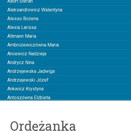
Albirt Stefan
Aleksandrowicz Walentyna
Alesso Bożena
Alexia Larissa
Altmann Maria
Ambrożewiczówna Maria
Ancewicz Nadzieja
Andrycz Nina
Andrzejewska Jadwiga
Andrzejewski Józef
Ankwicz Krystyna
Antoszówna Elżbieta
Anusiakówna Janina
Anuszowa Julia
Ordężanka
Arciszewska Wiktoria