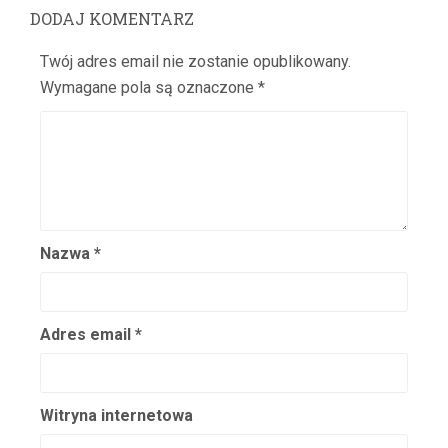
Barwiński Henryk
DODAJ KOMENTARZ
Baryka Eugeniusz
Twój adres email nie zostanie opublikowany.
Batycka Zofia
Wymagane pola są oznaczone
*
Baurska – Wiśniewska Halina
Bay Rydzewski Marcin
Bedlewicz Franciszek
Bednarczyk Antoni
Bednarzewska Konstancja
Belina Anna
Nazwa
*
Bełkowska Halina
Belska Klara
Adres email
*
Belski Stanisław
Benda Karol
Bender Edward
Witryna internetowa
Benita Ina