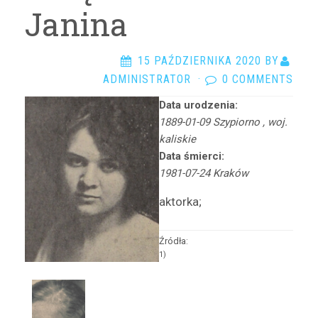
Arciszewska Danuta
Janina
Arczyńska Maria
Argasińska Stanisława
15 PAŹDZIERNIKA 2020
BY
Arkadi Ari
ADMINISTRATOR
·
0 COMMENTS
Arkawin Helena
Data urodzenia:
Arnd-Leska Halina
1889-01-09 Szypiorno , woj.
Arnoldówna Maria
kaliskie
Arnoldt Wiktor
Data śmierci:
1981-07-24 Kraków
Aston Adam
Azarewicz Helena
aktorka;
Bąbolska Maria
Bachnerówna Regina
Źródła:
1)
Bajkowska Zofia
Balcerkiewiczówna Maria
Balcerzak Aleksander