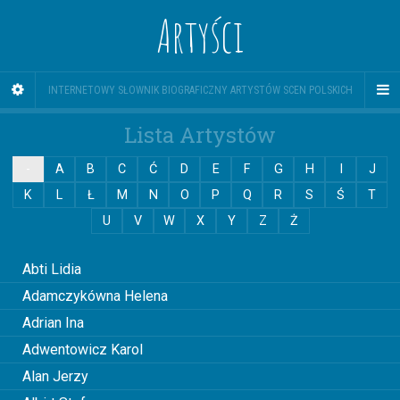
Artyści
INTERNETOWY SŁOWNIK BIOGRAFICZNY ARTYSTÓW SCEN POLSKICH
Lista Artystów
-
A
B
C
Ć
D
E
F
G
H
I
J
K
L
Ł
M
N
O
P
Q
R
S
Ś
T
U
V
W
X
Y
Z
Ż
0
Abti Lidia
Adamczykówna Helena
Adrian Ina
Adwentowicz Karol
Alan Jerzy