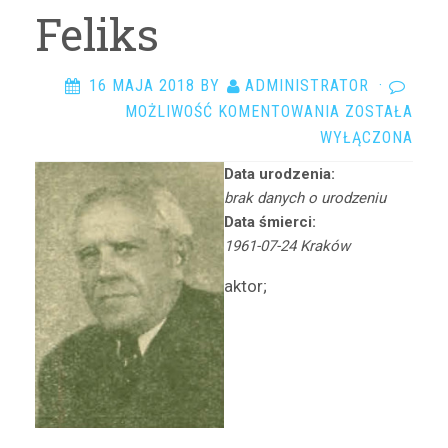
Arciszewska Danuta
Feliks
Arczyńska Maria
Argasińska Stanisława
16 MAJA 2018
BY
ADMINISTRATOR
·
Arkadi Ari
DOBROWOLSK
MOŻLIWOŚĆ KOMENTOWANIA
ZOSTAŁA
Arkawin Helena
FELIKS
WYŁĄCZONA
Arnd-Leska Halina
Data urodzenia:
Arnoldówna Maria
brak danych o urodzeniu
Arnoldt Wiktor
Data śmierci:
Aston Adam
1961-07-24 Kraków
Azarewicz Helena
aktor;
Bąbolska Maria
Bachnerówna Regina
Bajkowska Zofia
Balcerkiewiczówna Maria
Balcerzak Aleksander