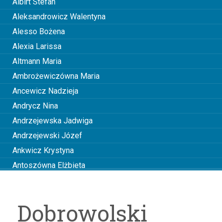
Albirt Stefan
Aleksandrowicz Walentyna
Alesso Bożena
Alexia Larissa
Altmann Maria
Ambrożewiczówna Maria
Ancewicz Nadzieja
Andrycz Nina
Andrzejewska Jadwiga
Andrzejewski Józef
Ankwicz Krystyna
Antoszówna Elżbieta
Anusiakówna Janina
Anuszowa Julia
Dobrowolski
Arciszewska Wiktoria